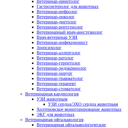
Ветеринар-орнитолог
Гастроэнтеролог для животных
Ветеринар-нефролог
Ветеринар-онколог
Ветеринар-диетолог
Ветеринар-рентгенолог
Ветеринарный врач-анестезиолог
Врач-ветеринар УЗИ
Ветеринар-инфекционист
Зоопсихолог
Ветеринар-аллерголог
Ветеринар ратолог
Ветеринар-герпетолог
Ветеринар-эндокринолог
Ветеринар-хирург
Ветеринар-травматолог
Ветеринар-терапевт
Ветеринар-стоматолог
Ветеринарная кардиология
УЗИ животным
УЗИ сердца/ЭХО сердца животным
Холтеровское мониторирование животных
ЭКГ для животных
Ветеринарная офтальмология
Ветеринарная офтальмологические