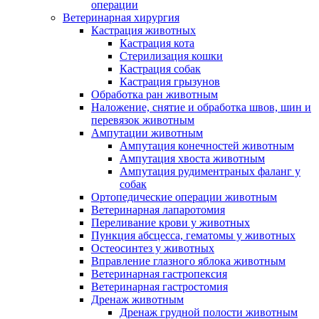
операции
Ветеринарная хирургия
Кастрация животных
Кастрация кота
Стерилизация кошки
Кастрация собак
Кастрация грызунов
Обработка ран животным
Наложение, снятие и обработка швов, шин и
перевязок животным
Ампутации животным
Ампутация конечностей животным
Ампутация хвоста животным
Ампутация рудиментраных фаланг у
собак
Ортопедические операции животным
Ветеринарная лапаротомия
Переливание крови у животных
Пункция абсцесса, гематомы у животных
Остеосинтез у животных
Вправление глазного яблока животным
Ветеринарная гастропексия
Ветеринарная гастростомия
Дренаж животным
Дренаж грудной полости животным