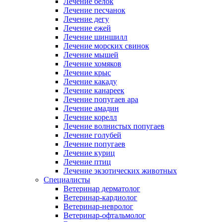
Лечение белок
Лечение песчанок
Лечение дегу
Лечение ежей
Лечение шиншилл
Лечение морских свинок
Лечение мышей
Лечение хомяков
Лечение крыс
Лечение какаду
Лечение канареек
Лечение попугаев ара
Лечение амадин
Лечение корелл
Лечение волнистых попугаев
Лечение голубей
Лечение попугаев
Лечение куриц
Лечение птиц
Лечение экзотических животных
Специалисты
Ветеринар дерматолог
Ветеринар-кардиолог
Ветеринар-невролог
Ветеринар-офтальмолог