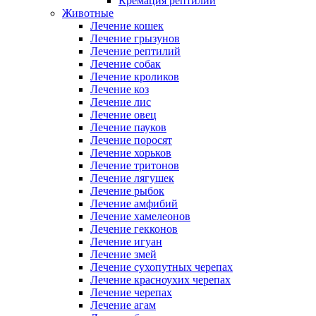
Кремация рептилий
Животные
Лечение кошек
Лечение грызунов
Лечение рептилий
Лечение собак
Лечение кроликов
Лечение коз
Лечение лис
Лечение овец
Лечение пауков
Лечение поросят
Лечение хорьков
Лечение тритонов
Лечение лягушек
Лечение рыбок
Лечение амфибий
Лечение хамелеонов
Лечение гекконов
Лечение игуан
Лечение змей
Лечение сухопутных черепах
Лечение красноухих черепах
Лечение черепах
Лечение агам