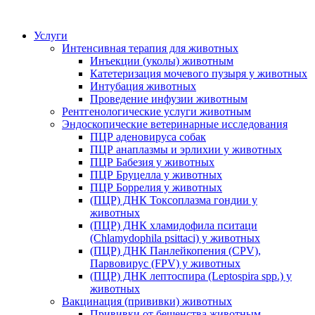
Услуги
Интенсивная терапия для животных
Инъекции (уколы) животным
Катетеризация мочевого пузыря у животных
Интубация животных
Проведение инфузии животным
Рентгенологические услуги животным
Эндоскопические ветеринарные исследования
ПЦР аденовируса собак
ПЦР анаплазмы и эрлихии у животных
ПЦР Бабезия у животных
ПЦР Бруцелла у животных
ПЦР Боррелия у животных
(ПЦР) ДНК Токсоплазма гондии у
животных
(ПЦР) ДНК хламидофила пситаци
(Chlamydophila psittaci) у животных
(ПЦР) ДНК Панлейкопения (CPV),
Парвовирус (FPV) у животных
(ПЦР) ДНК лептоспира (Leptospira spp.) у
животных
Вакцинация (прививки) животных
Прививки от бешенства животным