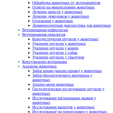
Обработка животных от эктопаразитов
Осмотр на микроспорию животных
Лечение шерсти у животных
Лечение демодекоза у животных
Отоскопия у животных
Люминесцентная диагностика для животных
Ветеринарная нефрология
Ветеринарная онкология
Криодеструкция опухоли у животных
Удаление опухоли у животных
Удаление опухоли у кошек
Удаление опухоли у собак
Удаление опухоли у грызунов
Консультации ветеринара
Анализы животных
Забор крови (анализ крови) у животных
Забор биологического материала у
животных
Анализ мочи животных
Гистологическое исследование опухоли у
животных
Исследование вагинальных мазков у
животных
Исследование выпотов у животных
Исследование на пироплазмоз у животных