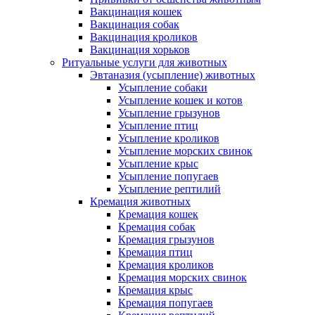
Вакцинация кошек
Вакцинация собак
Вакцинация кроликов
Вакцинация хорьков
Ритуальные услуги для животных
Эвтаназия (усыпление) животных
Усыпление собаки
Усыпление кошек и котов
Усыпление грызунов
Усыпление птиц
Усыпление кроликов
Усыпление морских свинок
Усыпление крыс
Усыпление попугаев
Усыпление рептилий
Кремация животных
Кремация кошек
Кремация собак
Кремация грызунов
Кремация птиц
Кремация кроликов
Кремация морских свинок
Кремация крыс
Кремация попугаев