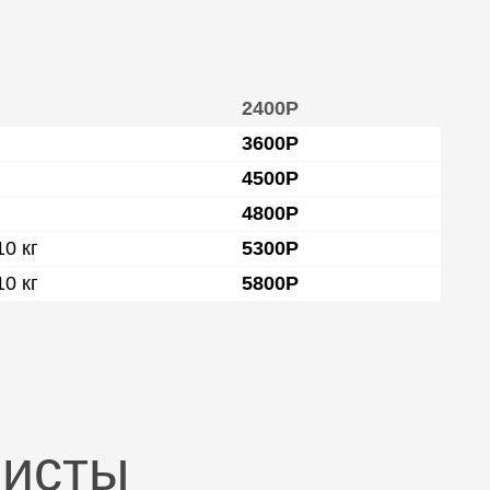
2400Р
3600Р
4500Р
4800Р
0 кг
5300Р
0 кг
5800Р
листы