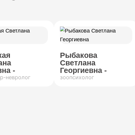
кая
Рыбакова
ана
Светлана
на -
Георгиевна -
р-невролог
зоопсихолог