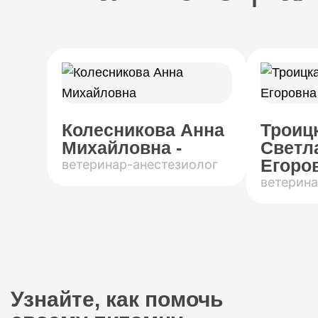
Колесникова Анна
Троиц
Михайловна -
Светл
Егоров
ветеринар-анестезиолог
ветерина
Узнайте, как помочь