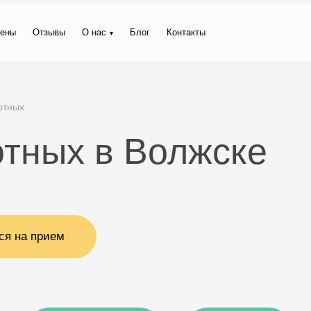
ены
Отзывы
О нас
Блог
Контакты
отных
отных в Волжске
ся на прием