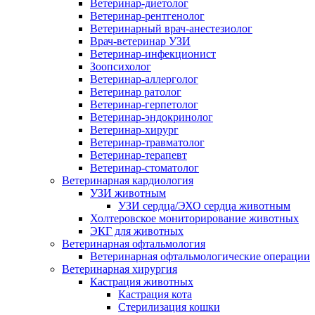
Ветеринар-диетолог
Ветеринар-рентгенолог
Ветеринарный врач-анестезиолог
Врач-ветеринар УЗИ
Ветеринар-инфекционист
Зоопсихолог
Ветеринар-аллерголог
Ветеринар ратолог
Ветеринар-герпетолог
Ветеринар-эндокринолог
Ветеринар-хирург
Ветеринар-травматолог
Ветеринар-терапевт
Ветеринар-стоматолог
Ветеринарная кардиология
УЗИ животным
УЗИ сердца/ЭХО сердца животным
Холтеровское мониторирование животных
ЭКГ для животных
Ветеринарная офтальмология
Ветеринарная офтальмологические операции
Ветеринарная хирургия
Кастрация животных
Кастрация кота
Стерилизация кошки