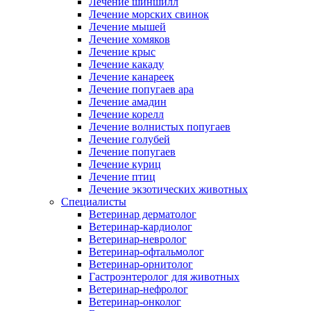
Лечение шиншилл
Лечение морских свинок
Лечение мышей
Лечение хомяков
Лечение крыс
Лечение какаду
Лечение канареек
Лечение попугаев ара
Лечение амадин
Лечение корелл
Лечение волнистых попугаев
Лечение голубей
Лечение попугаев
Лечение куриц
Лечение птиц
Лечение экзотических животных
Специалисты
Ветеринар дерматолог
Ветеринар-кардиолог
Ветеринар-невролог
Ветеринар-офтальмолог
Ветеринар-орнитолог
Гастроэнтеролог для животных
Ветеринар-нефролог
Ветеринар-онколог