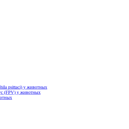
la psittaci) у животных
с (FPV) у животных
вотных