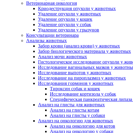
Ветеринарная онкология
Криодеструкция опухоли у животных
Удаление опухоли у животных
Удаление опухоли у кошек
Удаление опухоли у собак
Удаление опухоли у грызунов
Консультации ветеринара
Анализы животных
Забор крови (анализ крови) у животных
Забор биологического материала у животных
Анализ мочи животных
Гистологическое исследование опухоли у жи
Исследование вагинальных мазков у животн
Исследование выпотов у животных
Исследование на пироплазмоз у животных
Исследования гормонов у животных
Тироксин собак и кошек
Исследование кортизола у собак
Специфическая панкреатическая липаза
Анализ на глисты для животных
Анализ на глисты котам
Анализ на глисты у собаки
Анализ на онкологию для животных
Анализ на онкологию для котов
Анализ на онкологию у собаки