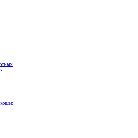
вотных
ых
 кошек