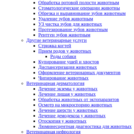
Обработка ротовой полости животным
Стоматологические операции животны
Обрезка и выравнивание зубов животным
Удаление зубов животным
УЗ чистка зубов для животных
Протезирование зубов животным
Рентген зубов животным
Другие ветеринарные услуги
Стрижка когтей
Прием родов у животных
Роды собаки
Купирование ушей и хвостов
Диспансеризация животных
Оформление ветеринарных документов
Чипирование животных
Ветеринарная дерматология
Лечение экземы у животных
Лечение лишая у животных
Обработка животных от эктопаразитов
Осмотр на микроспорию животных
Лечение шерсти у животных
Лечение демодекоза у животных
Отоскопия у животных
Люминесцентная диагностика для животных
Ветеринарная нефрология