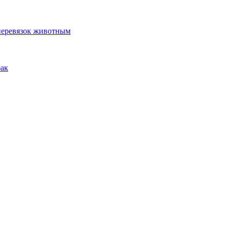
 перевязок животным
бак