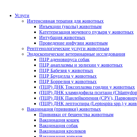
Услуги
Интенсивная терапия для животных
Инъекции (уколы) животным
Катетеризация мочевого пузыря у животных
Интубация животных
Проведение инфузии животным
Рентгенологические услуги животным
Эндоскопические ветеринарные исследования
ПЦР аденовируса собак
ПЦР анаплазмы и эрлихии у животных
ПЦР Бабезия у животных
ПЦР Бруцелла у животных
ПЦР Боррелия у животных
(ПЦР) ДНК Токсоплазма гондии у животных
(ПЦР) ДНК хламидофила пситаци (Chlamydophi
(ПЦР) ДНК Панлейкопения (CPV), Парвовиру
(ПЦР) ДНК лептоспира (Leptospira spp.) у жи
Вакцинация (прививки) животных
Прививки от бешенства животным
Вакцинация кошек
Вакцинация собак
Вакцинация кроликов
Вакцинация хорьков