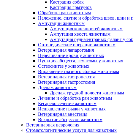
Кастрация собак
Кастрация грызунов
Обработка ран животным
Наложение, снятие и обработка швов, шин и
Ампутации животным
Ампутация конечностей животным
Ампутация хвоста животным
Ампутация рудиментраных фаланг у со
Ортопедические операции животным
Ветеринарная лапаротомия
Переливание крови у животных
Пункция абсцесса, гематомы у животных
Остеосинтез у животных
Вправление глазного яблока животным
Ветеринарная гастропексия
Ветеринарная гастростомия
Дренаж животным
Дренаж грудной полости животным
Лечение и обработка ран животным
Кесарево сечение животным
Исправление грыжи у животных
Ветеринарная анестезия
Вскрытие абсцессов животным
Ветеринарная неврология
Стоматологигические услуги для животных