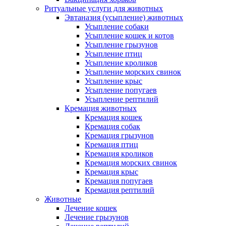
Ритуальные услуги для животных
Эвтаназия (усыпление) животных
Усыпление собаки
Усыпление кошек и котов
Усыпление грызунов
Усыпление птиц
Усыпление кроликов
Усыпление морских свинок
Усыпление крыс
Усыпление попугаев
Усыпление рептилий
Кремация животных
Кремация кошек
Кремация собак
Кремация грызунов
Кремация птиц
Кремация кроликов
Кремация морских свинок
Кремация крыс
Кремация попугаев
Кремация рептилий
Животные
Лечение кошек
Лечение грызунов