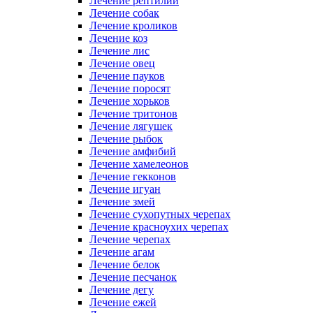
Лечение рептилий
Лечение собак
Лечение кроликов
Лечение коз
Лечение лис
Лечение овец
Лечение пауков
Лечение поросят
Лечение хорьков
Лечение тритонов
Лечение лягушек
Лечение рыбок
Лечение амфибий
Лечение хамелеонов
Лечение гекконов
Лечение игуан
Лечение змей
Лечение сухопутных черепах
Лечение красноухих черепах
Лечение черепах
Лечение агам
Лечение белок
Лечение песчанок
Лечение дегу
Лечение ежей