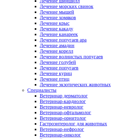
Лечение шиншилл
Лечение морских свинок
Лечение мышей
Лечение хомяков
Лечение крыс
Лечение какаду
Лечение канареек
Лечение попугаев ара
Лечение амадин
Лечение корелл
Лечение волнистых попугаев
Лечение голубей
Лечение попугаев
Лечение куриц
Лечение птиц
Лечение экзотических животных
Специалисты
Ветеринар дерматолог
Ветеринар-кардиолог
Ветеринар-невролог
Ветеринар-офтальмолог
Ветеринар-орнитолог
Гастроэнтеролог для животных
Ветеринар-нефролог
Ветеринар-онколог