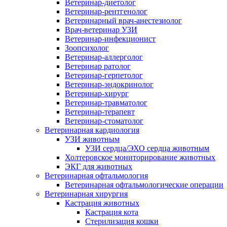
Ветеринар-диетолог
Ветеринар-рентгенолог
Ветеринарный врач-анестезиолог
Врач-ветеринар УЗИ
Ветеринар-инфекционист
Зоопсихолог
Ветеринар-аллерголог
Ветеринар ратолог
Ветеринар-герпетолог
Ветеринар-эндокринолог
Ветеринар-хирург
Ветеринар-травматолог
Ветеринар-терапевт
Ветеринар-стоматолог
Ветеринарная кардиология
УЗИ животным
УЗИ сердца/ЭХО сердца животным
Холтеровское мониторирование животных
ЭКГ для животных
Ветеринарная офтальмология
Ветеринарная офтальмологические операции
Ветеринарная хирургия
Кастрация животных
Кастрация кота
Стерилизация кошки