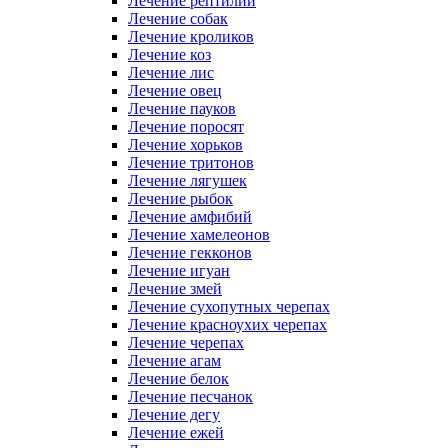
Лечение рептилий
Лечение собак
Лечение кроликов
Лечение коз
Лечение лис
Лечение овец
Лечение пауков
Лечение поросят
Лечение хорьков
Лечение тритонов
Лечение лягушек
Лечение рыбок
Лечение амфибий
Лечение хамелеонов
Лечение гекконов
Лечение игуан
Лечение змей
Лечение сухопутных черепах
Лечение красноухих черепах
Лечение черепах
Лечение агам
Лечение белок
Лечение песчанок
Лечение дегу
Лечение ежей