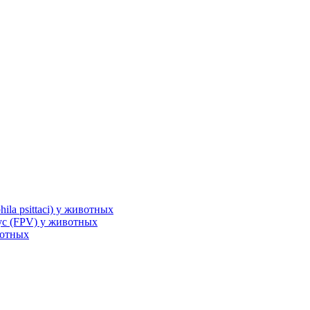
la psittaci) у животных
с (FPV) у животных
вотных