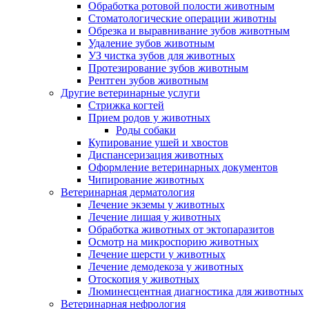
Обработка ротовой полости животным
Стоматологические операции животны
Обрезка и выравнивание зубов животным
Удаление зубов животным
УЗ чистка зубов для животных
Протезирование зубов животным
Рентген зубов животным
Другие ветеринарные услуги
Стрижка когтей
Прием родов у животных
Роды собаки
Купирование ушей и хвостов
Диспансеризация животных
Оформление ветеринарных документов
Чипирование животных
Ветеринарная дерматология
Лечение экземы у животных
Лечение лишая у животных
Обработка животных от эктопаразитов
Осмотр на микроспорию животных
Лечение шерсти у животных
Лечение демодекоза у животных
Отоскопия у животных
Люминесцентная диагностика для животных
Ветеринарная нефрология