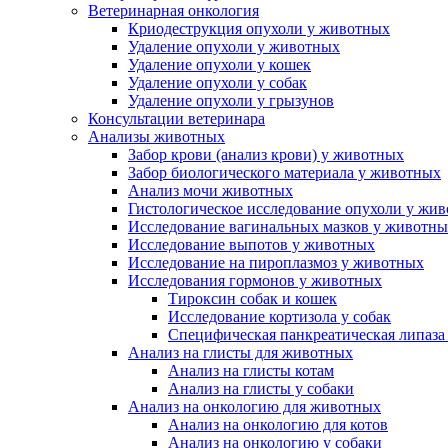
Ветеринарная онкология
Криодеструкция опухоли у животных
Удаление опухоли у животных
Удаление опухоли у кошек
Удаление опухоли у собак
Удаление опухоли у грызунов
Консультации ветеринара
Анализы животных
Забор крови (анализ крови) у животных
Забор биологического материала у животных
Анализ мочи животных
Гистологическое исследование опухоли у жи
Исследование вагинальных мазков у животн
Исследование выпотов у животных
Исследование на пироплазмоз у животных
Исследования гормонов у животных
Тироксин собак и кошек
Исследование кортизола у собак
Специфическая панкреатическая липаза
Анализ на глисты для животных
Анализ на глисты котам
Анализ на глисты у собаки
Анализ на онкологию для животных
Анализ на онкологию для котов
Анализ на онкологию у собаки