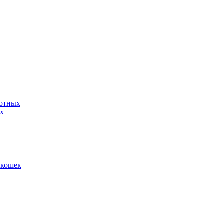
вотных
ых
 кошек