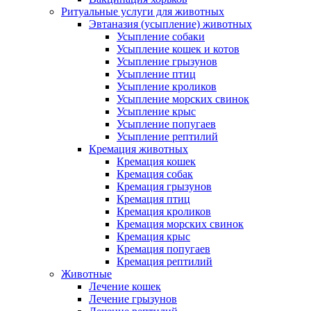
Ритуальные услуги для животных
Эвтаназия (усыпление) животных
Усыпление собаки
Усыпление кошек и котов
Усыпление грызунов
Усыпление птиц
Усыпление кроликов
Усыпление морских свинок
Усыпление крыс
Усыпление попугаев
Усыпление рептилий
Кремация животных
Кремация кошек
Кремация собак
Кремация грызунов
Кремация птиц
Кремация кроликов
Кремация морских свинок
Кремация крыс
Кремация попугаев
Кремация рептилий
Животные
Лечение кошек
Лечение грызунов