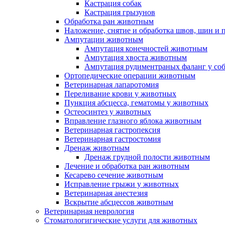
Кастрация собак
Кастрация грызунов
Обработка ран животным
Наложение, снятие и обработка швов, шин и
Ампутации животным
Ампутация конечностей животным
Ампутация хвоста животным
Ампутация рудиментраных фаланг у со
Ортопедические операции животным
Ветеринарная лапаротомия
Переливание крови у животных
Пункция абсцесса, гематомы у животных
Остеосинтез у животных
Вправление глазного яблока животным
Ветеринарная гастропексия
Ветеринарная гастростомия
Дренаж животным
Дренаж грудной полости животным
Лечение и обработка ран животным
Кесарево сечение животным
Исправление грыжи у животных
Ветеринарная анестезия
Вскрытие абсцессов животным
Ветеринарная неврология
Стоматологигические услуги для животных