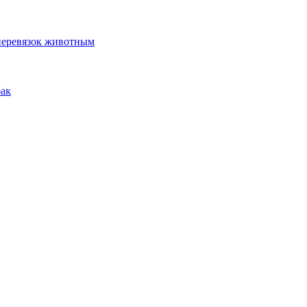
 перевязок животным
бак