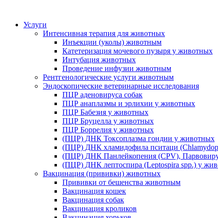
Услуги
Интенсивная терапия для животных
Инъекции (уколы) животным
Катетеризация мочевого пузыря у животных
Интубация животных
Проведение инфузии животным
Рентгенологические услуги животным
Эндоскопические ветеринарные исследования
ПЦР аденовируса собак
ПЦР анаплазмы и эрлихии у животных
ПЦР Бабезия у животных
ПЦР Бруцелла у животных
ПЦР Боррелия у животных
(ПЦР) ДНК Токсоплазма гондии у животных
(ПЦР) ДНК хламидофила пситаци (Chlamydophi
(ПЦР) ДНК Панлейкопения (CPV), Парвовиру
(ПЦР) ДНК лептоспира (Leptospira spp.) у жи
Вакцинация (прививки) животных
Прививки от бешенства животным
Вакцинация кошек
Вакцинация собак
Вакцинация кроликов
Вакцинация хорьков