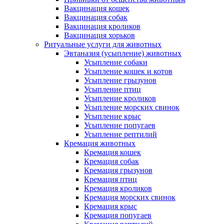
Вакцинация кошек
Вакцинация собак
Вакцинация кроликов
Вакцинация хорьков
Ритуальные услуги для животных
Эвтаназия (усыпление) животных
Усыпление собаки
Усыпление кошек и котов
Усыпление грызунов
Усыпление птиц
Усыпление кроликов
Усыпление морских свинок
Усыпление крыс
Усыпление попугаев
Усыпление рептилий
Кремация животных
Кремация кошек
Кремация собак
Кремация грызунов
Кремация птиц
Кремация кроликов
Кремация морских свинок
Кремация крыс
Кремация попугаев