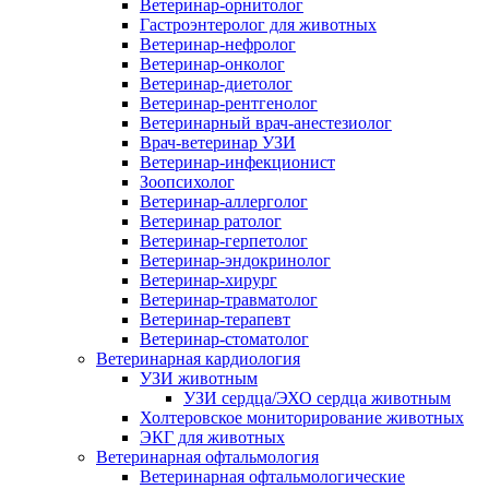
Ветеринар-орнитолог
Гастроэнтеролог для животных
Ветеринар-нефролог
Ветеринар-онколог
Ветеринар-диетолог
Ветеринар-рентгенолог
Ветеринарный врач-анестезиолог
Врач-ветеринар УЗИ
Ветеринар-инфекционист
Зоопсихолог
Ветеринар-аллерголог
Ветеринар ратолог
Ветеринар-герпетолог
Ветеринар-эндокринолог
Ветеринар-хирург
Ветеринар-травматолог
Ветеринар-терапевт
Ветеринар-стоматолог
Ветеринарная кардиология
УЗИ животным
УЗИ сердца/ЭХО сердца животным
Холтеровское мониторирование животных
ЭКГ для животных
Ветеринарная офтальмология
Ветеринарная офтальмологические