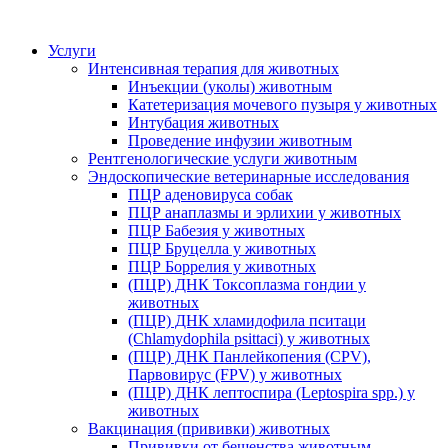
Услуги
Интенсивная терапия для животных
Инъекции (уколы) животным
Катетеризация мочевого пузыря у животных
Интубация животных
Проведение инфузии животным
Рентгенологические услуги животным
Эндоскопические ветеринарные исследования
ПЦР аденовируса собак
ПЦР анаплазмы и эрлихии у животных
ПЦР Бабезия у животных
ПЦР Бруцелла у животных
ПЦР Боррелия у животных
(ПЦР) ДНК Токсоплазма гондии у
животных
(ПЦР) ДНК хламидофила пситаци
(Chlamydophila psittaci) у животных
(ПЦР) ДНК Панлейкопения (CPV),
Парвовирус (FPV) у животных
(ПЦР) ДНК лептоспира (Leptospira spp.) у
животных
Вакцинация (прививки) животных
Прививки от бешенства животным