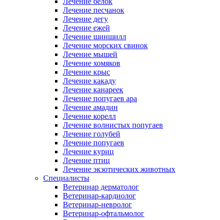
Лечение белок
Лечение песчанок
Лечение дегу
Лечение ежей
Лечение шиншилл
Лечение морских свинок
Лечение мышей
Лечение хомяков
Лечение крыс
Лечение какаду
Лечение канареек
Лечение попугаев ара
Лечение амадин
Лечение корелл
Лечение волнистых попугаев
Лечение голубей
Лечение попугаев
Лечение куриц
Лечение птиц
Лечение экзотических животных
Специалисты
Ветеринар дерматолог
Ветеринар-кардиолог
Ветеринар-невролог
Ветеринар-офтальмолог