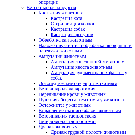
операции
Ветеринарная хирургия
Кастрация животных
Кастрация кота
Стерилизация кошки
Кастрация собак
Кастрация грызунов
Обработка ран животным
Наложение, снятие и обработка швов, шин и
перевязок животным
Ампутации животным
Ампутация конечностей животным
Ампутация хвоста животным
Ампутация рудиментраных фаланг у
собак
Ортопедические операции животным
Ветеринарная лапаротомия
Переливание крови у животных
Пункция абсцесса, гематомы у животных
Остеосинтез у животных
Вправление глазного яблока животным
Ветеринарная гастропексия
Ветеринарная гастростомия
Дренаж животным
Дренаж грудной полости животным