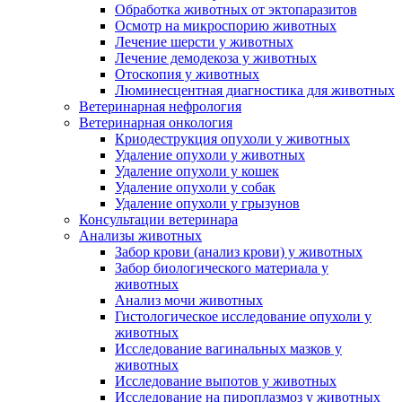
Обработка животных от эктопаразитов
Осмотр на микроспорию животных
Лечение шерсти у животных
Лечение демодекоза у животных
Отоскопия у животных
Люминесцентная диагностика для животных
Ветеринарная нефрология
Ветеринарная онкология
Криодеструкция опухоли у животных
Удаление опухоли у животных
Удаление опухоли у кошек
Удаление опухоли у собак
Удаление опухоли у грызунов
Консультации ветеринара
Анализы животных
Забор крови (анализ крови) у животных
Забор биологического материала у
животных
Анализ мочи животных
Гистологическое исследование опухоли у
животных
Исследование вагинальных мазков у
животных
Исследование выпотов у животных
Исследование на пироплазмоз у животных