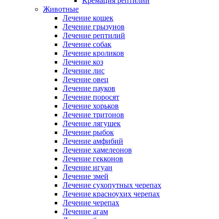
Кремация рептилий
Животные
Лечение кошек
Лечение грызунов
Лечение рептилий
Лечение собак
Лечение кроликов
Лечение коз
Лечение лис
Лечение овец
Лечение пауков
Лечение поросят
Лечение хорьков
Лечение тритонов
Лечение лягушек
Лечение рыбок
Лечение амфибий
Лечение хамелеонов
Лечение гекконов
Лечение игуан
Лечение змей
Лечение сухопутных черепах
Лечение красноухих черепах
Лечение черепах
Лечение агам