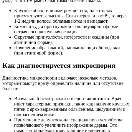
ухода за питомцами. Симптомы болезни таковы:
Круглые области диаметром до 5 см, на которых
присутствуют залысины. Если шерсть и растёт, то через
1-2 недели волосы обламываются и выпадают.
Кожный зуд, а при глубокой фолликулярной форме –
острая воспалительная реакция.
Округлые припухлости, потёртости и ссадины (при
атипичной форме).
Появление образований, напоминающих бородавки
(при атипичной форме).
Как диагностируется микроспория
Диагностика микроспории включает несколько методов,
которые помогут врачу определить наличие или отсутствие
болезни:
Визуальный осмотр кожи и шерсти животного. Врач
ищет характерные признаки, такие как наличие круглых
пятен с ярко-выраженным облысением, шелушением и
покраснением кожи.
Применение дерматоскопа, специального устройства,
позволяющего увеличить изображение дермы. Это
помогает обнаружить мельчайшие изменения в