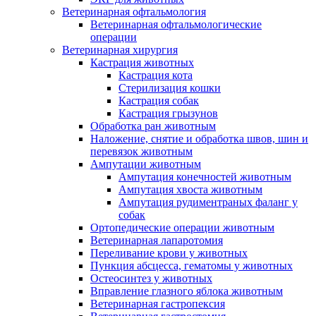
Ветеринарная офтальмология
Ветеринарная офтальмологические
операции
Ветеринарная хирургия
Кастрация животных
Кастрация кота
Стерилизация кошки
Кастрация собак
Кастрация грызунов
Обработка ран животным
Наложение, снятие и обработка швов, шин и
перевязок животным
Ампутации животным
Ампутация конечностей животным
Ампутация хвоста животным
Ампутация рудиментраных фаланг у
собак
Ортопедические операции животным
Ветеринарная лапаротомия
Переливание крови у животных
Пункция абсцесса, гематомы у животных
Остеосинтез у животных
Вправление глазного яблока животным
Ветеринарная гастропексия