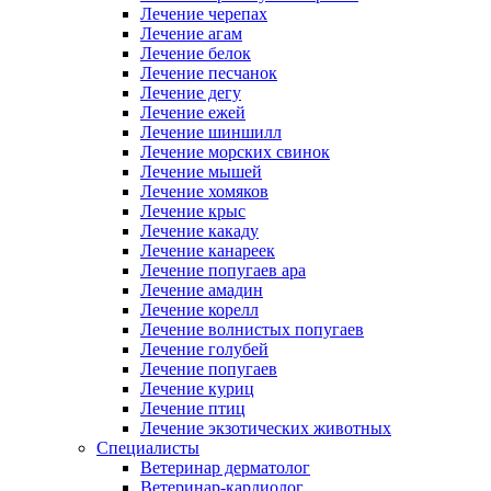
Лечение черепах
Лечение агам
Лечение белок
Лечение песчанок
Лечение дегу
Лечение ежей
Лечение шиншилл
Лечение морских свинок
Лечение мышей
Лечение хомяков
Лечение крыс
Лечение какаду
Лечение канареек
Лечение попугаев ара
Лечение амадин
Лечение корелл
Лечение волнистых попугаев
Лечение голубей
Лечение попугаев
Лечение куриц
Лечение птиц
Лечение экзотических животных
Специалисты
Ветеринар дерматолог
Ветеринар-кардиолог