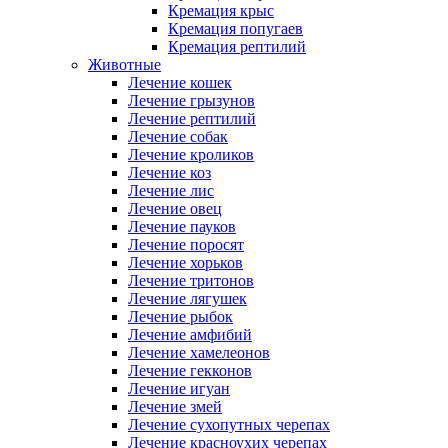
Кремация крыс
Кремация попугаев
Кремация рептилий
Животные
Лечение кошек
Лечение грызунов
Лечение рептилий
Лечение собак
Лечение кроликов
Лечение коз
Лечение лис
Лечение овец
Лечение пауков
Лечение поросят
Лечение хорьков
Лечение тритонов
Лечение лягушек
Лечение рыбок
Лечение амфибий
Лечение хамелеонов
Лечение гекконов
Лечение игуан
Лечение змей
Лечение сухопутных черепах
Лечение красноухих черепах