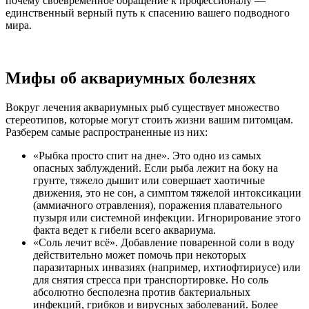
почему своевременное обращение к профессионалу —
единственный верный путь к спасению вашего подводного
мира.
Мифы об аквариумных болезнях
Вокруг лечения аквариумных рыб существует множество
стереотипов, которые могут стоить жизни вашим питомцам.
Разберем самые распространенные из них:
«Рыбка просто спит на дне». Это одно из самых
опасных заблуждений. Если рыба лежит на боку на
грунте, тяжело дышит или совершает хаотичные
движения, это не сон, а симптом тяжелой интоксикации
(аммиачного отравления), поражения плавательного
пузыря или системной инфекции. Игнорирование этого
факта ведет к гибели всего аквариума.
«Соль лечит всё». Добавление поваренной соли в воду
действительно может помочь при некоторых
паразитарных инвазиях (например, ихтиофтириусе) или
для снятия стресса при транспортировке. Но соль
абсолютно бесполезна против бактериальных
инфекций, грибков и вирусных заболеваний. Более