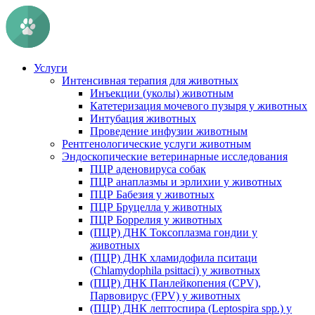
Услуги
Интенсивная терапия для животных
Инъекции (уколы) животным
Катетеризация мочевого пузыря у животных
Интубация животных
Проведение инфузии животным
Рентгенологические услуги животным
Эндоскопические ветеринарные исследования
ПЦР аденовируса собак
ПЦР анаплазмы и эрлихии у животных
ПЦР Бабезия у животных
ПЦР Бруцелла у животных
ПЦР Боррелия у животных
(ПЦР) ДНК Токсоплазма гондии у
животных
(ПЦР) ДНК хламидофила пситаци
(Chlamydophila psittaci) у животных
(ПЦР) ДНК Панлейкопения (CPV),
Парвовирус (FPV) у животных
(ПЦР) ДНК лептоспира (Leptospira spp.) у