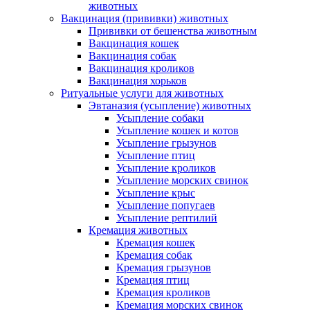
животных
Вакцинация (прививки) животных
Прививки от бешенства животным
Вакцинация кошек
Вакцинация собак
Вакцинация кроликов
Вакцинация хорьков
Ритуальные услуги для животных
Эвтаназия (усыпление) животных
Усыпление собаки
Усыпление кошек и котов
Усыпление грызунов
Усыпление птиц
Усыпление кроликов
Усыпление морских свинок
Усыпление крыс
Усыпление попугаев
Усыпление рептилий
Кремация животных
Кремация кошек
Кремация собак
Кремация грызунов
Кремация птиц
Кремация кроликов
Кремация морских свинок