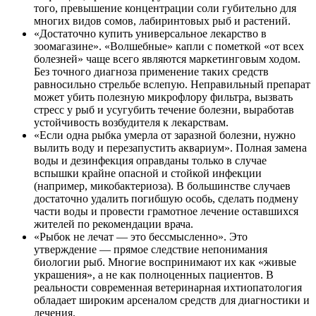
того, превышение концентрации соли губительно для
многих видов сомов, лабиринтовых рыб и растений.
«Достаточно купить универсальное лекарство в
зоомагазине». «Волшебные» капли с пометкой «от всех
болезней» чаще всего являются маркетинговым ходом.
Без точного диагноза применение таких средств
равносильно стрельбе вслепую. Неправильный препарат
может убить полезную микрофлору фильтра, вызвать
стресс у рыб и усугубить течение болезни, выработав
устойчивость возбудителя к лекарствам.
«Если одна рыбка умерла от заразной болезни, нужно
вылить воду и перезапустить аквариум». Полная замена
воды и дезинфекция оправданы только в случае
вспышки крайне опасной и стойкой инфекции
(например, микобактериоза). В большинстве случаев
достаточно удалить погибшую особь, сделать подмену
части воды и провести грамотное лечение оставшихся
жителей по рекомендации врача.
«Рыбок не лечат — это бессмысленно». Это
утверждение — прямое следствие непонимания
биологии рыб. Многие воспринимают их как «живые
украшения», а не как полноценных пациентов. В
реальности современная ветеринарная ихтиопатология
обладает широким арсеналом средств для диагностики и
лечения.