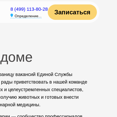
8 (499) 113-80-28
Записаться
Определение...
лдоме
траницу вакансий Единой Службы
 рады приветствовать в нашей команде
х и целеустремленных специалистов,
олучию животных и готовых внести
инарной медицины.
арии — сообщество профессионалов,