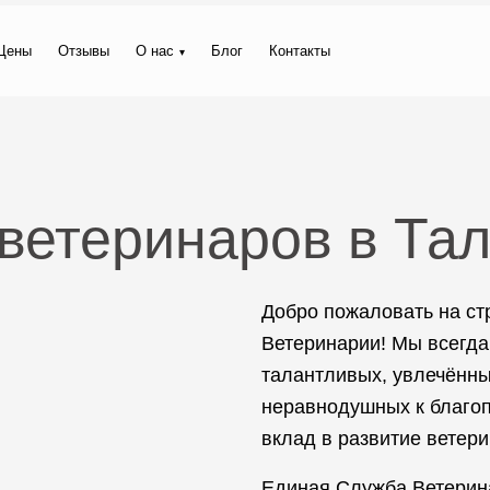
Цены
Отзывы
О нас
Блог
Контакты
 ветеринаров в Та
Добро пожаловать на с
Ветеринарии! Мы всегда
талантливых, увлечённы
неравнодушных к благоп
вклад в развитие ветер
Единая Служба Ветерин