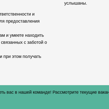
услышаны.
тветственности и
для предоставления
ам и умеете находить
 связанных с заботой о
и при этом получать
еть вас в нашей команде! Рассмотрите текущие вакан