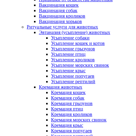
Вакцинация кошек
Вакцинация собак
Вакцинация кроликов
Вакцинация хорьков
Ритуальные услуги для животных
Эвтаназия (усыпление) животных
Усыпление собаки
Усыпление кошек и котов
Усыпление грызунов
Усыпление птиц
Усыпление кроликов
Усыпление морских свинок
Усыпление крыс
Усыпление попугаев
Усыпление рептилий
Кремация животных
Кремация кошек
Кремация собак
Кремация грызунов
Кремация птиц
Кремация кроликов
Кремация морских свинок
Кремация крыс
Кремация попугаев