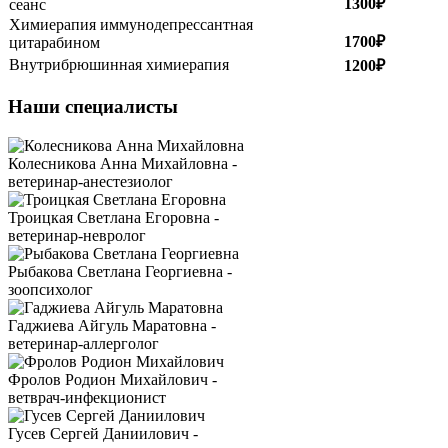
1300₽
сеанс
Химиерапия иммунодепрессантная
1700₽
цитарабином
Внутрибрюшинная химиерапия
1200₽
Наши специалисты
Колесникова Анна Михайловна -
ветеринар-анестезиолог
Троицкая Светлана Егоровна -
ветеринар-невролог
Рыбакова Светлана Георгиевна -
зоопсихолог
Гаджиева Айгуль Маратовна -
ветеринар-аллерголог
Фролов Родион Михайлович -
ветврач-инфекционист
Гусев Сергей Даниилович -