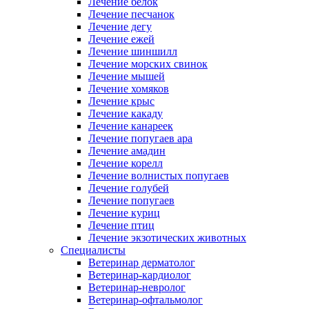
Лечение белок
Лечение песчанок
Лечение дегу
Лечение ежей
Лечение шиншилл
Лечение морских свинок
Лечение мышей
Лечение хомяков
Лечение крыс
Лечение какаду
Лечение канареек
Лечение попугаев ара
Лечение амадин
Лечение корелл
Лечение волнистых попугаев
Лечение голубей
Лечение попугаев
Лечение куриц
Лечение птиц
Лечение экзотических животных
Специалисты
Ветеринар дерматолог
Ветеринар-кардиолог
Ветеринар-невролог
Ветеринар-офтальмолог