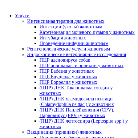
Услуги
Интенсивная терапия для животных
Инъекции (уколы) животным
Катетеризация мочевого пузыря у животных
Интубация животных
Проведение инфузии животным
Рентгенологические услуги животным
Эндоскопические ветеринарные исследования
ПЦР аденовируса собак
ПЦР анаплазмы и эрлихии у животных
ПЦР Бабезия у животных
ПЦР Бруцелла у животных
ПЦР Боррелия у животных
(ПЦР) ДНК Токсоплазма гондии у
животных
(ПЦР) ДНК хламидофила пситаци
(Chlamydophila psittaci) у животных
(ПЦР) ДНК Панлейкопения (CPV),
Парвовирус (FPV) у животных
(ПЦР) ДНК лептоспира (Leptospira spp.) у
животных
Вакцинация (прививки) животных
Прививки от бешенства животным