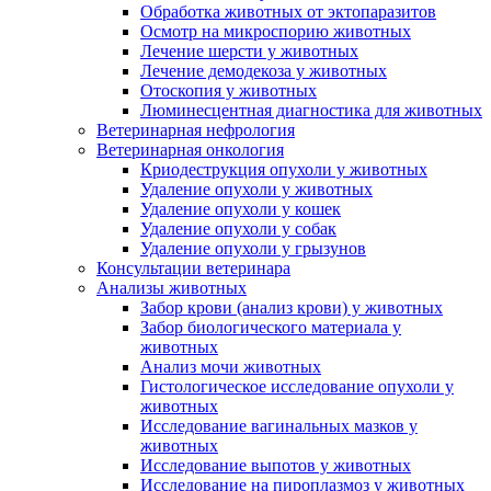
Обработка животных от эктопаразитов
Осмотр на микроспорию животных
Лечение шерсти у животных
Лечение демодекоза у животных
Отоскопия у животных
Люминесцентная диагностика для животных
Ветеринарная нефрология
Ветеринарная онкология
Криодеструкция опухоли у животных
Удаление опухоли у животных
Удаление опухоли у кошек
Удаление опухоли у собак
Удаление опухоли у грызунов
Консультации ветеринара
Анализы животных
Забор крови (анализ крови) у животных
Забор биологического материала у
животных
Анализ мочи животных
Гистологическое исследование опухоли у
животных
Исследование вагинальных мазков у
животных
Исследование выпотов у животных
Исследование на пироплазмоз у животных