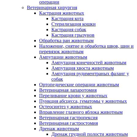
операции
Ветеринарная хирургия
Кастрация животных
Кастрация кота
Стерилизация кошки
Кастрация собак
Кастрация грызунов
Обработка ран животным
Наложение, снятие и обработка швов, шин и
перевязок животным
Ампутации животным
Ампутация конечностей животным
Ампутация хвоста животным
Ампутация рудиментраных фаланг у
собак
Ортопедические операции животным
Ветеринарная лапаротомия
Переливание крови у животных
Пункция абсцесса, гематомы у животных
Остеосинтез у животных
Вправление глазного яблока животным
Ветеринарная гастропексия
Ветеринарная гастростомия
Дренаж животным
Дренаж грудной полости животным