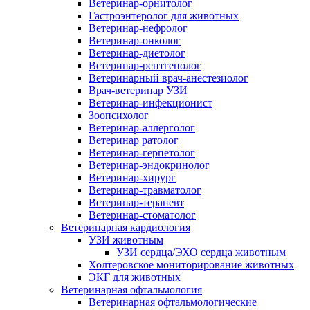
Ветеринар-орнитолог
Гастроэнтеролог для животных
Ветеринар-нефролог
Ветеринар-онколог
Ветеринар-диетолог
Ветеринар-рентгенолог
Ветеринарный врач-анестезиолог
Врач-ветеринар УЗИ
Ветеринар-инфекционист
Зоопсихолог
Ветеринар-аллерголог
Ветеринар ратолог
Ветеринар-герпетолог
Ветеринар-эндокринолог
Ветеринар-хирург
Ветеринар-травматолог
Ветеринар-терапевт
Ветеринар-стоматолог
Ветеринарная кардиология
УЗИ животным
УЗИ сердца/ЭХО сердца животным
Холтеровское мониторирование животных
ЭКГ для животных
Ветеринарная офтальмология
Ветеринарная офтальмологические