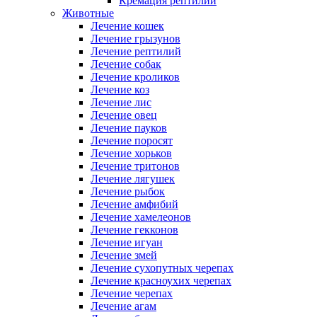
Кремация рептилий
Животные
Лечение кошек
Лечение грызунов
Лечение рептилий
Лечение собак
Лечение кроликов
Лечение коз
Лечение лис
Лечение овец
Лечение пауков
Лечение поросят
Лечение хорьков
Лечение тритонов
Лечение лягушек
Лечение рыбок
Лечение амфибий
Лечение хамелеонов
Лечение гекконов
Лечение игуан
Лечение змей
Лечение сухопутных черепах
Лечение красноухих черепах
Лечение черепах
Лечение агам