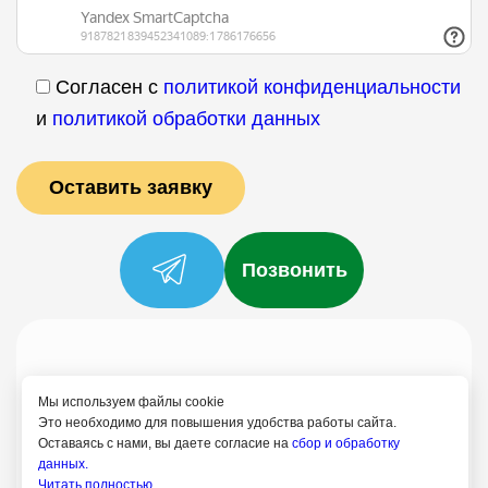
Согласен с
политикой конфиденциальности
и
политикой обработки данных
Позвонить
Услуги
Специалисты
Цены
Отзывы
О нас
Блог
Контакты
Мы используем файлы cookie
Политика конфиденциальности
Это необходимо для повышения удобства работы сайта.
Оставаясь с нами, вы даете согласие на
сбор и обработку
Согласие на обработку
данных.
Читать полностью