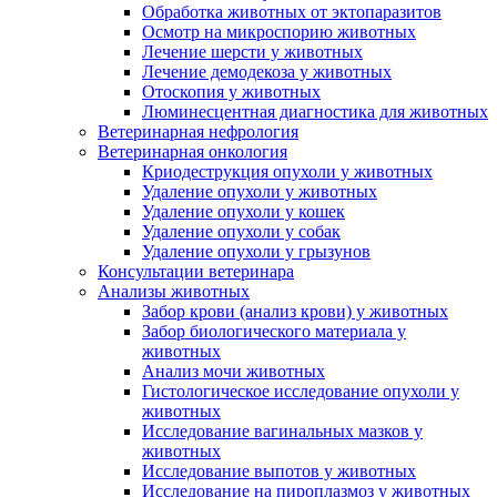
Обработка животных от эктопаразитов
Осмотр на микроспорию животных
Лечение шерсти у животных
Лечение демодекоза у животных
Отоскопия у животных
Люминесцентная диагностика для животных
Ветеринарная нефрология
Ветеринарная онкология
Криодеструкция опухоли у животных
Удаление опухоли у животных
Удаление опухоли у кошек
Удаление опухоли у собак
Удаление опухоли у грызунов
Консультации ветеринара
Анализы животных
Забор крови (анализ крови) у животных
Забор биологического материала у
животных
Анализ мочи животных
Гистологическое исследование опухоли у
животных
Исследование вагинальных мазков у
животных
Исследование выпотов у животных
Исследование на пироплазмоз у животных