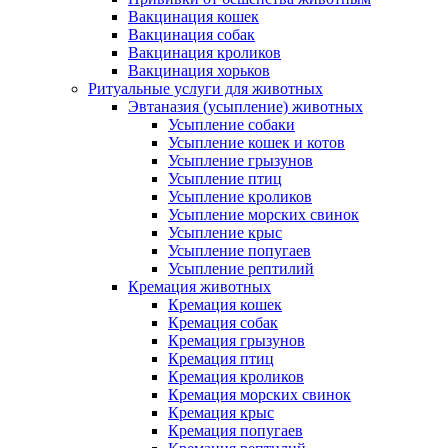
Вакцинация кошек
Вакцинация собак
Вакцинация кроликов
Вакцинация хорьков
Ритуальные услуги для животных
Эвтаназия (усыпление) животных
Усыпление собаки
Усыпление кошек и котов
Усыпление грызунов
Усыпление птиц
Усыпление кроликов
Усыпление морских свинок
Усыпление крыс
Усыпление попугаев
Усыпление рептилий
Кремация животных
Кремация кошек
Кремация собак
Кремация грызунов
Кремация птиц
Кремация кроликов
Кремация морских свинок
Кремация крыс
Кремация попугаев