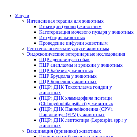
Услуги
Интенсивная терапия для животных
Инъекции (уколы) животным
Катетеризация мочевого пузыря у животных
Интубация животных
Проведение инфузии животным
Рентгенологические услуги животным
Эндоскопические ветеринарные исследования
ПЦР аденовируса собак
ПЦР анаплазмы и эрлихии у животных
ПЦР Бабезия у животных
ПЦР Бруцелла у животных
ПЦР Боррелия у животных
(ПЦР) ДНК Токсоплазма гондии у
животных
(ПЦР) ДНК хламидофила пситаци
(Chlamydophila psittaci) у животных
(ПЦР) ДНК Панлейкопения (CPV),
Парвовирус (FPV) у животных
(ПЦР) ДНК лептоспира (Leptospira spp.) у
животных
Вакцинация (прививки) животных
Прививки от бешенства животным