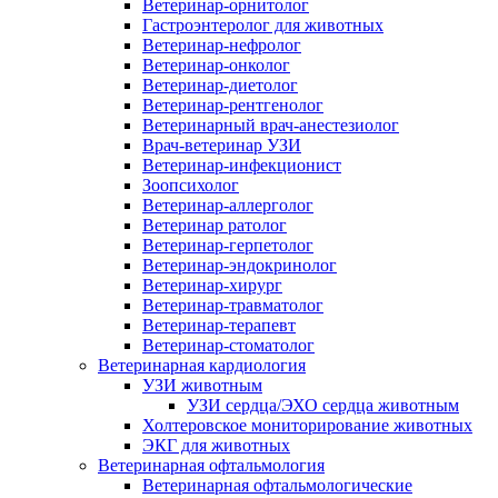
Ветеринар-орнитолог
Гастроэнтеролог для животных
Ветеринар-нефролог
Ветеринар-онколог
Ветеринар-диетолог
Ветеринар-рентгенолог
Ветеринарный врач-анестезиолог
Врач-ветеринар УЗИ
Ветеринар-инфекционист
Зоопсихолог
Ветеринар-аллерголог
Ветеринар ратолог
Ветеринар-герпетолог
Ветеринар-эндокринолог
Ветеринар-хирург
Ветеринар-травматолог
Ветеринар-терапевт
Ветеринар-стоматолог
Ветеринарная кардиология
УЗИ животным
УЗИ сердца/ЭХО сердца животным
Холтеровское мониторирование животных
ЭКГ для животных
Ветеринарная офтальмология
Ветеринарная офтальмологические