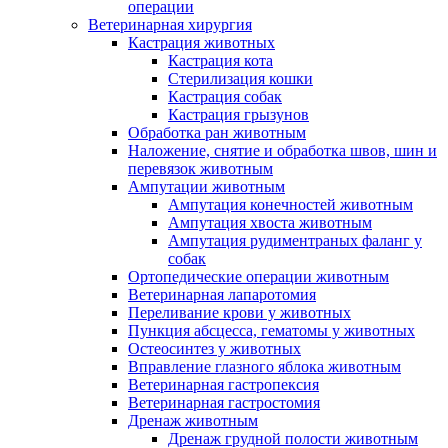
операции
Ветеринарная хирургия
Кастрация животных
Кастрация кота
Стерилизация кошки
Кастрация собак
Кастрация грызунов
Обработка ран животным
Наложение, снятие и обработка швов, шин и
перевязок животным
Ампутации животным
Ампутация конечностей животным
Ампутация хвоста животным
Ампутация рудиментраных фаланг у
собак
Ортопедические операции животным
Ветеринарная лапаротомия
Переливание крови у животных
Пункция абсцесса, гематомы у животных
Остеосинтез у животных
Вправление глазного яблока животным
Ветеринарная гастропексия
Ветеринарная гастростомия
Дренаж животным
Дренаж грудной полости животным