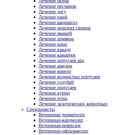
Лечение белок
Лечение песчанок
Лечение дегу
Лечение ежей
Лечение шиншилл
Лечение морских свинок
Лечение мышей
Лечение хомяков
Лечение крыс
Лечение какаду
Лечение канареек
Лечение попугаев ара
Лечение амадин
Лечение корелл
Лечение волнистых попугаев
Лечение голубей
Лечение попугаев
Лечение куриц
Лечение птиц
Лечение экзотических животных
Специалисты
Ветеринар дерматолог
Ветеринар-кардиолог
Ветеринар-невролог
Ветеринар-офтальмолог