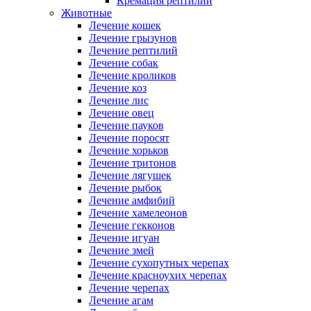
Кремация рептилий
Животные
Лечение кошек
Лечение грызунов
Лечение рептилий
Лечение собак
Лечение кроликов
Лечение коз
Лечение лис
Лечение овец
Лечение пауков
Лечение поросят
Лечение хорьков
Лечение тритонов
Лечение лягушек
Лечение рыбок
Лечение амфибий
Лечение хамелеонов
Лечение гекконов
Лечение игуан
Лечение змей
Лечение сухопутных черепах
Лечение красноухих черепах
Лечение черепах
Лечение агам