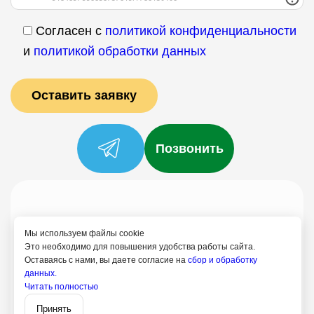
Согласен с
политикой конфиденциальности
и
политикой обработки данных
Позвонить
Услуги
Специалисты
Цены
Отзывы
О нас
Блог
Контакты
Мы используем файлы cookie
Политика конфиденциальности
Это необходимо для повышения удобства работы сайта.
Оставаясь с нами, вы даете согласие на
сбор и обработку
Согласие на обработку
данных.
Читать полностью
8 (499) 113-80-28
Записаться
Талдом
Принять