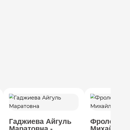
Гаджиева Айгуль
Фролов Ро
Маратовна -
Михайлови