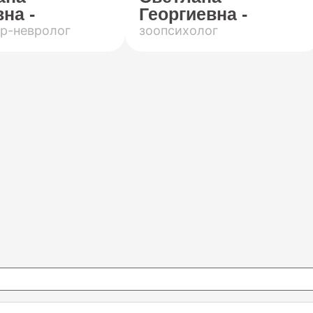
на -
Георгиевна -
р-невролог
зоопсихолог