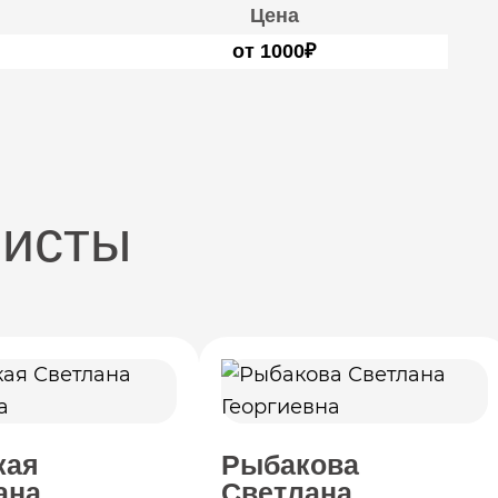
Цена
от 1000₽
листы
кая
Рыбакова
ана
Светлана