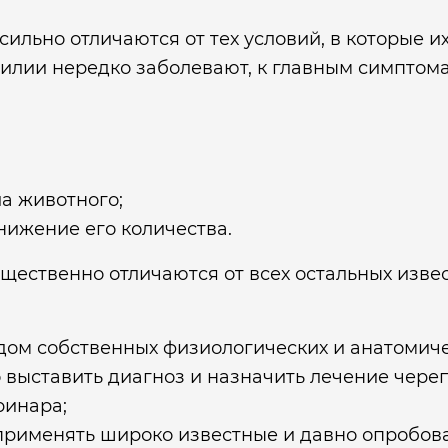
ильно отличаются от тех условий, в которые и
тилии нередко заболевают, к главным симптом
а животного;
нижение его количества.
ущественно отличаются от всех остальных изв
ом собственных физиологических и анатомичес
ыставить диагноз и назначить лечение черепа
ринара;
применять широко известные и давно опробова