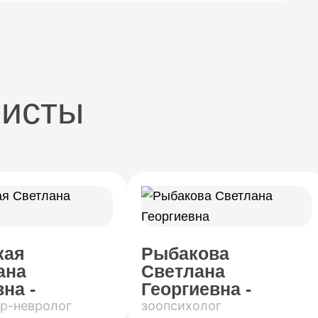
листы
кая
Рыбакова
ана
Светлана
на -
Георгиевна -
р-невролог
зоопсихолог