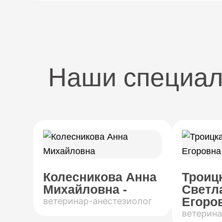
Наши специа
Колесникова Анна
Троиц
Михайловна -
Светл
Егоров
ветеринар-анестезиолог
ветерина