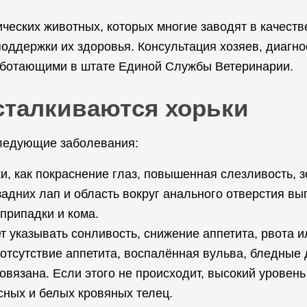
ических животных, которых многие заводят в качест
оддержки их здоровья. Консультация хозяев, диагно
аботающими в штате Единой Службы Ветеринарии.
сталкиваются хорьки
ледующие заболевания:
и, как покраснение глаз, повышенная слезливость,
задних лап и область вокруг анального отверстия в
припадки и кома.
 указывать сонливость, снижение аппетита, рвота ил
отсутствие аппетита, воспалённая вульва, бледные д
повязана. Если этого не происходит, высокий уровень
сных и белых кровяных телец.