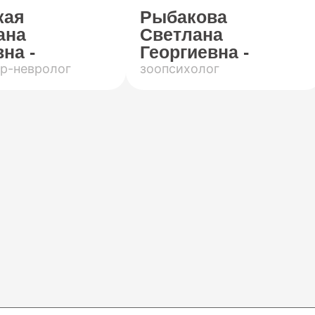
кая
Рыбакова
ана
Светлана
на -
Георгиевна -
р-невролог
зоопсихолог