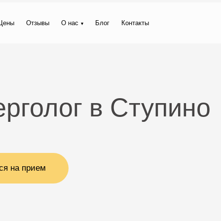
Цены
Отзывы
О нас
Блог
Контакты
рголог в Ступино
ся на прием