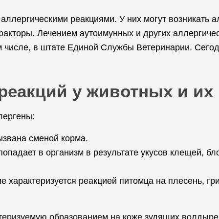
аллергическими реакциями. У них могут возникать 
 факторы. Лечением аутоимунных и других аллергич
 числе, в штате Единой Службы Ветеринарии. Сегодн
реакций у животных и их
лергены:
ызвана сменой корма.
опадает в организм в результате укусов клещей, бл
е характеризуется реакцией питомца на плесень, гр
актеризуемую образованием на коже зудящих волдыр