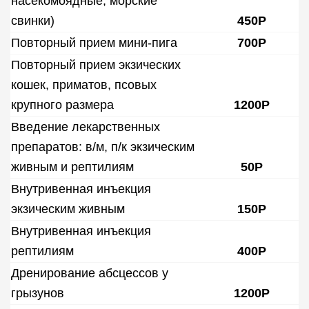
насекомоядные, морские
свинки)
450Р
Повторный прием мини-пига
700Р
Повторный прием экзических
кошек, приматов, псовых
крупного размера
1200Р
Введение лекарственных
препаратов: в/м, п/к экзическим
живным и рептилиям
50Р
Внутривенная инъекция
экзическим живным
150Р
Внутривенная инъекция
рептилиям
400Р
Дренирование абсцессов у
грызунов
1200Р