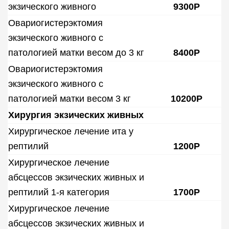
экзического живного
9300Р
Овариогистерэктомия
экзического живного с
патологией матки весом до 3 кг
8400Р
Овариогистерэктомия
экзического живного с
патологией матки весом 3 кг
10200Р
Хирургия экзических живных
Хирургическое лечение ита у
рептилий
1200Р
Хирургическое лечение
абсцессов экзических живных и
рептилий 1-я категория
1700Р
Хирургическое лечение
абсцессов экзических живных и