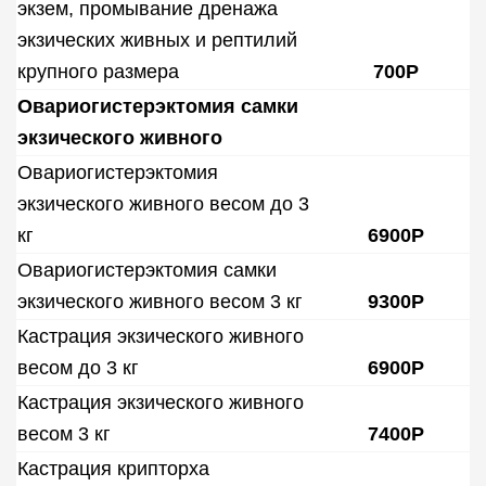
экзем, промывание дренажа
экзических живных и рептилий
крупного размера
700Р
Овариогистерэктомия самки
экзического живного
Овариогистерэктомия
экзического живного весом до 3
кг
6900Р
Овариогистерэктомия самки
экзического живного весом 3 кг
9300Р
Кастрация экзического живного
весом до 3 кг
6900Р
Кастрация экзического живного
весом 3 кг
7400Р
Кастрация крипторха