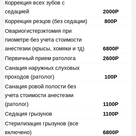
Коррекция всех зубов с
седацией
2000Р
Коррекция резцов (без седации)
800Р
Овариогистерэктомия при
пиометре без учета стоимости
анестезии (крысы, хомяки и тд)
6800Р
Первичный прием ратолога
2600Р
Санация наружных слуховых
проходов (ратолог)
100Р
Санация ровой полости без
учета стоимости анестезии
(ратолог)
1100Р
Седация грызунов
1100Р
Стерилизация грызунов (все
включено)
6800Р