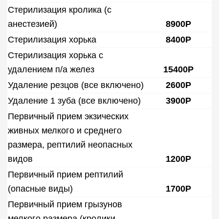
Стерилизация кролика (с
анестезией)
8900Р
Стерилизация хорька
8400Р
Стерилизация хорька с
удалением п/а желез
15400Р
Удаление резцов (все включено)
2600Р
Удаление 1 зуба (все включено)
3900Р
Первичный прием экзических
живных мелкого и среднего
размера, рептилий неопасных
видов
1200Р
Первичный прием рептилий
(опасные виды)
1700Р
Первичный прием грызунов
мелкого размера (кролики,