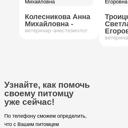
Колесникова Анна
Троиц
Михайловна -
Светл
Егоров
ветеринар-анестезиолог
ветерина
Узнайте, как помочь
своему питомцу
уже сейчас!
По телефону сможем определить,
что с Вашим питомцем