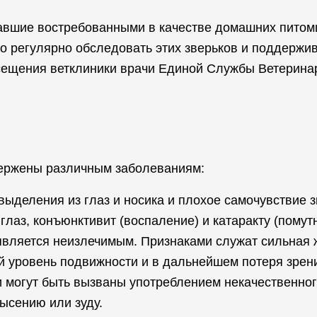
ставшие востребованными в качестве домашних питом
о регулярно обследовать этих зверьков и поддержив
посещения ветклиники врачи Единой Службы Ветерин
двержены различным заболеваниям:
выделения из глаз и носика и плохое самочувствие з
лаз, конъюнктивит (воспаление) и катаракту (помутн
является неизлечимым. Признаками служат сильная 
й уровень подвижности и в дальнейшем потеря зрен
и могут быть вызваны употреблением некачественно
ысению или зуду.