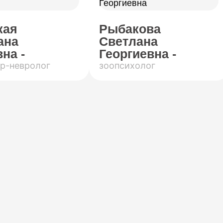
кая
Рыбакова
ана
Светлана
на -
Георгиевна -
р-невролог
зоопсихолог