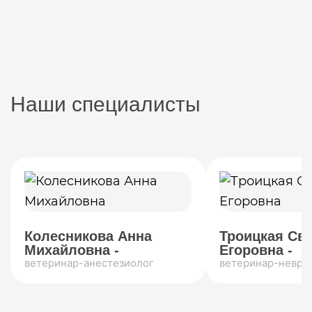
Наши специалисты
Колесникова Анна
Троицкая Св
Михайловна -
Егоровна -
ветеринар-анестезиолог
ветеринар-невро