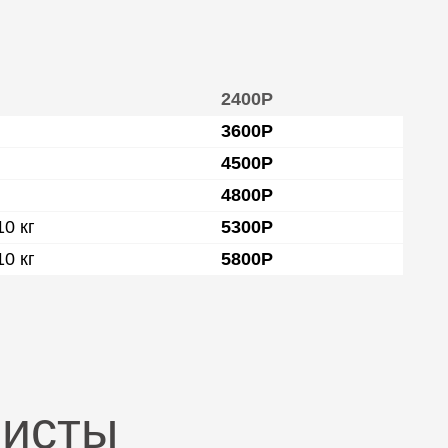
2400Р
3600Р
4500Р
4800Р
0 кг
5300Р
0 кг
5800Р
листы