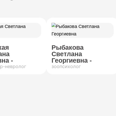
кая
Рыбакова
ана
Светлана
на -
Георгиевна -
р-невролог
зоопсихолог