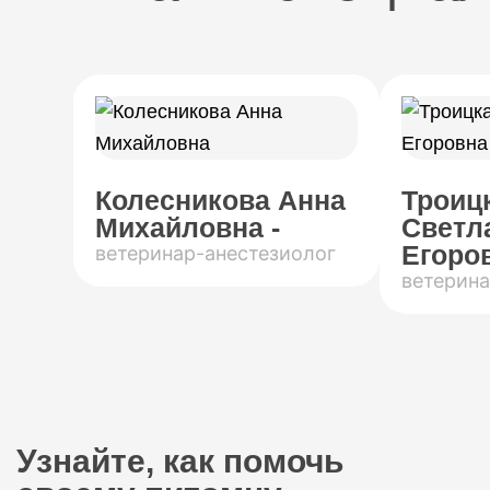
Колесникова Анна
Троиц
Михайловна -
Светл
Егоров
ветеринар-анестезиолог
ветерина
Узнайте, как помочь