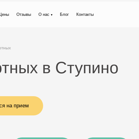
Цены
Отзывы
О нас
Блог
Контакты
отных
отных в Ступино
ся на прием