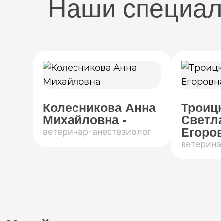
Наши специа
Колесникова Анна
Троиц
Михайловна -
Светл
Егоров
ветеринар-анестезиолог
ветерина