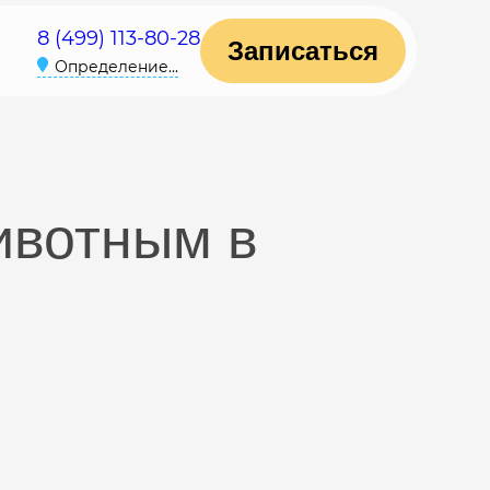
8 (499) 113-80-28
Записаться
Определение...
ивотным в