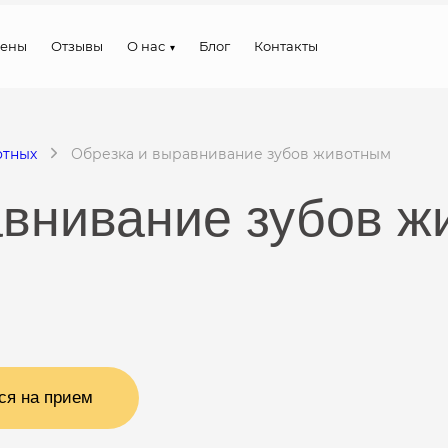
ены
Отзывы
О нас
Блог
Контакты
отных
Обрезка и выравнивание зубов животным
авнивание зубов ж
ся на прием