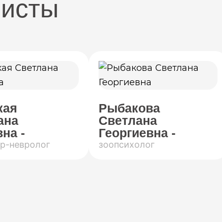
листы
кая
Рыбакова
ана
Светлана
на -
Георгиевна -
р-невролог
зоопсихолог