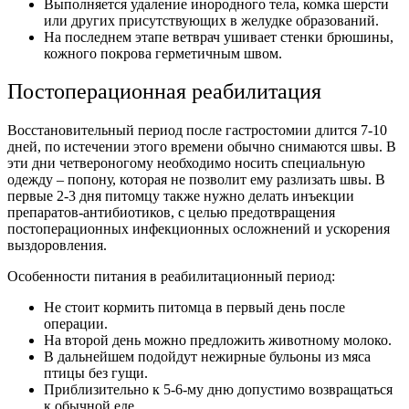
Выполняется удаление инородного тела, комка шерсти
или других присутствующих в желудке образований.
На последнем этапе ветврач ушивает стенки брюшины,
кожного покрова герметичным швом.
Постоперационная реабилитация
Восстановительный период после гастростомии длится 7-10
дней, по истечении этого времени обычно снимаются швы. В
эти дни четвероногому необходимо носить специальную
одежду – попону, которая не позволит ему разлизать швы. В
первые 2-3 дня питомцу также нужно делать инъекции
препаратов-антибиотиков, с целью предотвращения
постоперационных инфекционных осложнений и ускорения
выздоровления.
Особенности питания в реабилитационный период:
Не стоит кормить питомца в первый день после
операции.
На второй день можно предложить животному молоко.
В дальнейшем подойдут нежирные бульоны из мяса
птицы без гущи.
Приблизительно к 5-6-му дню допустимо возвращаться
к обычной еде.