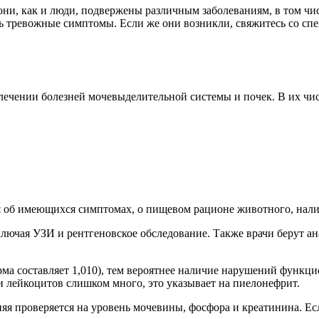
ни, как и люди, подвержены различным заболеваниям, в том чи
ть тревожные симптомы. Если же они возникли, свяжитесь со с
ечении болезней мочевыделительной системы и почек. В их чис
ия об имеющихся симптомах, о пищевом рационе животного, нали
ючая УЗИ и рентгеновское обследование. Также врачи берут ана
орма составляет 1,010), тем вероятнее наличие нарушений функ
и лейкоцитов слишком много, это указывает на пиелонефрит.
яя проверяется на уровень мочевины, фосфора и креатинина. Ес