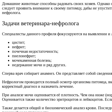
Домашние животные способны радовать своих хозяев. Однако о
следует проявить внимание к своему питомцу, дабы не упусти
нефролога.
Задачи ветеринара-нефролога
Специалисты данного профиля фокусируются на выявлении и л
цистит;
нефрит;
почечная недостаточность;
пиелонефрит;
мочекаменная болезнь;
недержание мочи и ряд других.
Сперва врач собирает анамнез. Он представляет собой сведен
Нефрологом проводится полный осмотр организма питомца, вкл
корректный диагноз и назначить лечение.
При анализе мочи оценивается её плотность. Чем она ниже (н
Оценивается также количество эритроцитов и лейкоцитов. Есл
Также делается общий и биохимический анализ крови. Последн