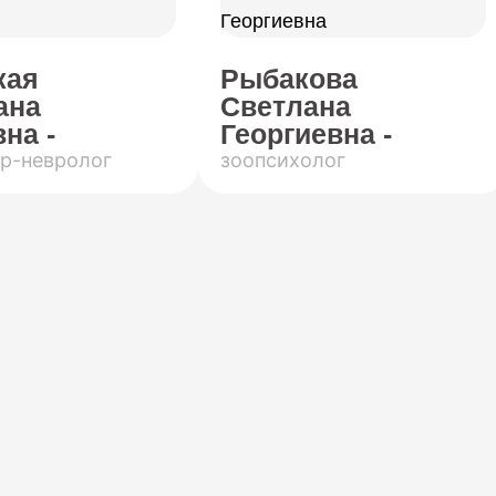
кая
Рыбакова
ана
Светлана
на -
Георгиевна -
р-невролог
зоопсихолог