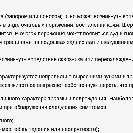
а (запором или поносом). Оно может возникнуть всл
 в виде очаговых поражений, воспалений кожи. Шер
ится. В очагах поражения может появиться зуд и гн
я трещинами на подошвах задних лап и шелушением
 возникнуть вследствие сквозняка или переохлажден
арактеризуется неправильно выросшими зубами и т
есса животное выгрызает собственную шерсть, что 
зличного характера травмы и повреждения. Наиболее
т и при обнаружении следующих симптомов:
ного;
имер, её выпадения или неопрятности);