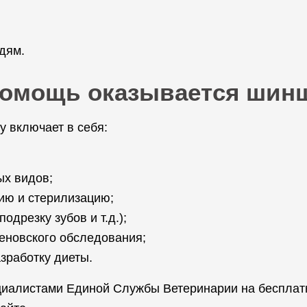
дям.
 помощь оказывается ши
 включает в себя:
ых видов;
ию и стерилизацию;
одрезку зубов и т.д.);
геновского обследования;
зработку диеты.
циалистами Единой Службы Ветеринарии на бесплатн