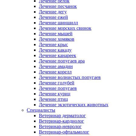
Лечение белок
Лечение песчанок
Лечение дегу
Лечение ежей
Лечение шиншилл
Лечение морских свинок
Лечение мышей
Лечение хомяков
Лечение крыс
Лечение какаду
Лечение канареек
Лечение попугаев ара
Лечение амадин
Лечение корелл
Лечение волнистых попугаев
Лечение голубей
Лечение попугаев
Лечение куриц
Лечение птиц
Лечение экзотических животных
Специалисты
Ветеринар дерматолог
Ветеринар-кардиолог
Ветеринар-невролог
Ветеринар-офтальмолог