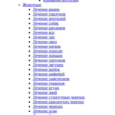
Кремация рептилий
Животные
Лечение кошек
Лечение грызунов
Лечение рептилий
Лечение собак
Лечение кроликов
Лечение коз
Лечение лис
Лечение овец
Лечение пауков
Лечение поросят
Лечение хорьков
Лечение тритонов
Лечение лягушек
Лечение рыбок
Лечение амфибий
Лечение хамелеонов
Лечение гекконов
Лечение игуан
Лечение змей
Лечение сухопутных черепах
Лечение красноухих черепах
Лечение черепах
Лечение агам