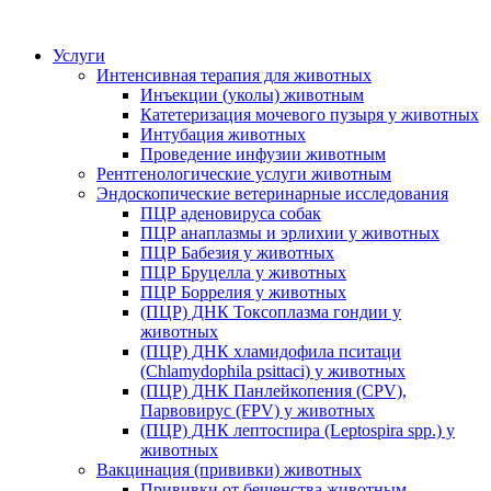
Услуги
Интенсивная терапия для животных
Инъекции (уколы) животным
Катетеризация мочевого пузыря у животных
Интубация животных
Проведение инфузии животным
Рентгенологические услуги животным
Эндоскопические ветеринарные исследования
ПЦР аденовируса собак
ПЦР анаплазмы и эрлихии у животных
ПЦР Бабезия у животных
ПЦР Бруцелла у животных
ПЦР Боррелия у животных
(ПЦР) ДНК Токсоплазма гондии у
животных
(ПЦР) ДНК хламидофила пситаци
(Chlamydophila psittaci) у животных
(ПЦР) ДНК Панлейкопения (CPV),
Парвовирус (FPV) у животных
(ПЦР) ДНК лептоспира (Leptospira spp.) у
животных
Вакцинация (прививки) животных
Прививки от бешенства животным