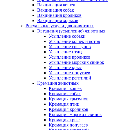
Вакцинация кошек
Вакцинация собак
Вакцинация кроликов
Вакцинация хорьков
Ритуальные услуги для животных
Эвтаназия (усыпление) животных
Усыпление собаки
Усыпление кошек и котов
Усыпление грызунов
Усыпление птиц
Усыпление кроликов
Усыпление морских свинок
Усыпление крыс
Усыпление попугаев
Усыпление рептилий
Кремация животных
Кремация кошек
Кремация собак
Кремация грызунов
Кремация птиц
Кремация кроликов
Кремация морских свинок
Кремация крыс
Кремация попугаев