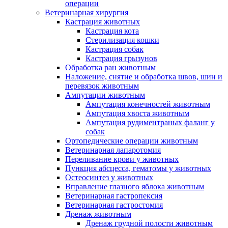
операции
Ветеринарная хирургия
Кастрация животных
Кастрация кота
Стерилизация кошки
Кастрация собак
Кастрация грызунов
Обработка ран животным
Наложение, снятие и обработка швов, шин и
перевязок животным
Ампутации животным
Ампутация конечностей животным
Ампутация хвоста животным
Ампутация рудиментраных фаланг у
собак
Ортопедические операции животным
Ветеринарная лапаротомия
Переливание крови у животных
Пункция абсцесса, гематомы у животных
Остеосинтез у животных
Вправление глазного яблока животным
Ветеринарная гастропексия
Ветеринарная гастростомия
Дренаж животным
Дренаж грудной полости животным