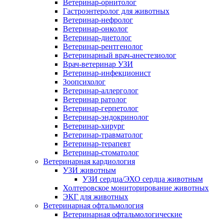
Ветеринар-орнитолог
Гастроэнтеролог для животных
Ветеринар-нефролог
Ветеринар-онколог
Ветеринар-диетолог
Ветеринар-рентгенолог
Ветеринарный врач-анестезиолог
Врач-ветеринар УЗИ
Ветеринар-инфекционист
Зоопсихолог
Ветеринар-аллерголог
Ветеринар ратолог
Ветеринар-герпетолог
Ветеринар-эндокринолог
Ветеринар-хирург
Ветеринар-травматолог
Ветеринар-терапевт
Ветеринар-стоматолог
Ветеринарная кардиология
УЗИ животным
УЗИ сердца/ЭХО сердца животным
Холтеровское мониторирование животных
ЭКГ для животных
Ветеринарная офтальмология
Ветеринарная офтальмологические