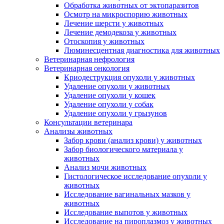
Обработка животных от эктопаразитов
Осмотр на микроспорию животных
Лечение шерсти у животных
Лечение демодекоза у животных
Отоскопия у животных
Люминесцентная диагностика для животных
Ветеринарная нефрология
Ветеринарная онкология
Криодеструкция опухоли у животных
Удаление опухоли у животных
Удаление опухоли у кошек
Удаление опухоли у собак
Удаление опухоли у грызунов
Консультации ветеринара
Анализы животных
Забор крови (анализ крови) у животных
Забор биологического материала у
животных
Анализ мочи животных
Гистологическое исследование опухоли у
животных
Исследование вагинальных мазков у
животных
Исследование выпотов у животных
Исследование на пироплазмоз у животных