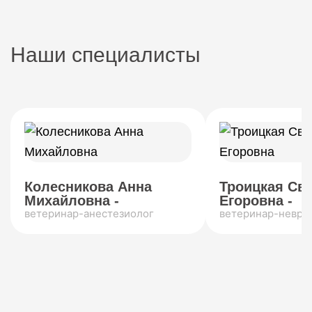
Наши специалисты
Колесникова Анна
Троицкая Св
Михайловна -
Егоровна -
ветеринар-анестезиолог
ветеринар-невро