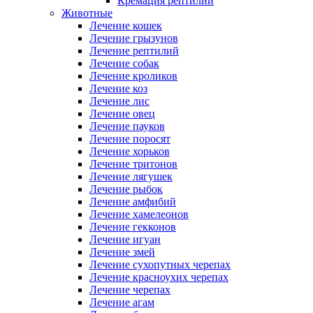
Кремация рептилий
Животные
Лечение кошек
Лечение грызунов
Лечение рептилий
Лечение собак
Лечение кроликов
Лечение коз
Лечение лис
Лечение овец
Лечение пауков
Лечение поросят
Лечение хорьков
Лечение тритонов
Лечение лягушек
Лечение рыбок
Лечение амфибий
Лечение хамелеонов
Лечение гекконов
Лечение игуан
Лечение змей
Лечение сухопутных черепах
Лечение красноухих черепах
Лечение черепах
Лечение агам