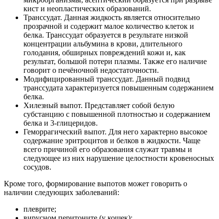
кист и неопластических образований.
Транссудат. Данная жидкость является относительно
прозрачной и содержит малое количество клеток и
белка. Транссудат образуется в результате низкой
концентрации альбумина в крови, длительного
голодания, обширных повреждений кожи и, как
результат, большой потери плазмы. Также его наличие
говорит о печёночной недостаточности.
Модифицированный транссудат. Данный подвид
транссудата характеризуется повышенным содержанием
белка.
Хилезный выпот. Представляет собой белую
субстанцию с повышенной плотностью и содержанием
белка и 3-глицеридов.
Геморрагический выпот. Для него характерно высокое
содержание эритроцитов и белков в жидкости. Чаще
всего причиной его образования служат травмы и
следующее из них нарушение целостности кровеносных
сосудов.
Кроме того, формирование выпотов может говорить о
наличии следующих заболеваний:
плеврите;
вирусном перитоните (у кошек);