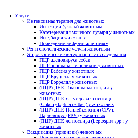
Услуги
Интенсивная терапия для животных
Инъекции (уколы) животным
Катетеризация мочевого пузыря у животных
Интубация животных
Проведение инфузии животным
Рентгенологические услуги животным
Эндоскопические ветеринарные исследования
ПЦР аденовируса собак
ПЦР анаплазмы и эрлихии у животных
ПЦР Бабезия у животных
ПЦР Бруцелла у животных
ПЦР Боррелия у животных
(ПЦР) ДНК Токсоплазма гондии у
животных
(ПЦР) ДНК хламидофила пситаци
(Chlamydophila psittaci) у животных
(ПЦР) ДНК Панлейкопения (CPV),
Парвовирус (FPV) у животных
(ПЦР) ДНК лептоспира (Leptospira spp.) у
животных
Вакцинация (прививки) животных
Прививки от бешенства животным