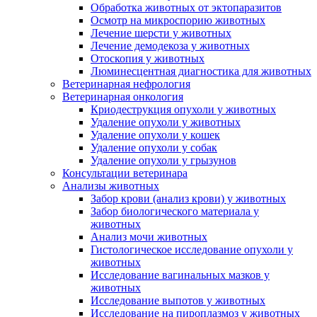
Обработка животных от эктопаразитов
Осмотр на микроспорию животных
Лечение шерсти у животных
Лечение демодекоза у животных
Отоскопия у животных
Люминесцентная диагностика для животных
Ветеринарная нефрология
Ветеринарная онкология
Криодеструкция опухоли у животных
Удаление опухоли у животных
Удаление опухоли у кошек
Удаление опухоли у собак
Удаление опухоли у грызунов
Консультации ветеринара
Анализы животных
Забор крови (анализ крови) у животных
Забор биологического материала у
животных
Анализ мочи животных
Гистологическое исследование опухоли у
животных
Исследование вагинальных мазков у
животных
Исследование выпотов у животных
Исследование на пироплазмоз у животных