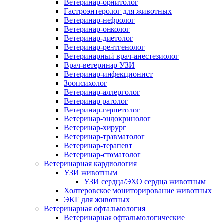
Ветеринар-орнитолог
Гастроэнтеролог для животных
Ветеринар-нефролог
Ветеринар-онколог
Ветеринар-диетолог
Ветеринар-рентгенолог
Ветеринарный врач-анестезиолог
Врач-ветеринар УЗИ
Ветеринар-инфекционист
Зоопсихолог
Ветеринар-аллерголог
Ветеринар ратолог
Ветеринар-герпетолог
Ветеринар-эндокринолог
Ветеринар-хирург
Ветеринар-травматолог
Ветеринар-терапевт
Ветеринар-стоматолог
Ветеринарная кардиология
УЗИ животным
УЗИ сердца/ЭХО сердца животным
Холтеровское мониторирование животных
ЭКГ для животных
Ветеринарная офтальмология
Ветеринарная офтальмологические