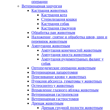
операции
Ветеринарная хирургия
Кастрация животных
Кастрация кота
Стерилизация кошки
Кастрация собак
Кастрация грызунов
Обработка ран животным
Наложение, снятие и обработка швов, шин и
перевязок животным
Ампутации животным
Ампутация конечностей животным
Ампутация хвоста животным
Ампутация рудиментраных фаланг у
собак
Ортопедические операции животным
Ветеринарная лапаротомия
Переливание крови у животных
Пункция абсцесса, гематомы у животных
Остеосинтез у животных
Вправление глазного яблока животным
Ветеринарная гастропексия
Ветеринарная гастростомия
Дренаж животным
Дренаж грудной полости животным