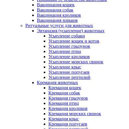
Вакцинация кошек
Вакцинация собак
Вакцинация кроликов
Вакцинация хорьков
Ритуальные услуги для животных
Эвтаназия (усыпление) животных
Усыпление собаки
Усыпление кошек и котов
Усыпление грызунов
Усыпление птиц
Усыпление кроликов
Усыпление морских свинок
Усыпление крыс
Усыпление попугаев
Усыпление рептилий
Кремация животных
Кремация кошек
Кремация собак
Кремация грызунов
Кремация птиц
Кремация кроликов
Кремация морских свинок
Кремация крыс
Кремация попугаев