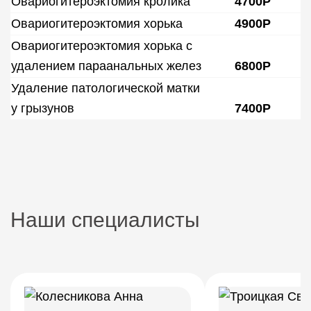
Овариогитероэктомия кролика
4700Р
Овариогитероэктомия хорька
4900Р
Овариогитероэктомия хорька с
удалением параанальных желез
6800Р
Удаление патологической матки
у грызунов
7400Р
Наши специалисты