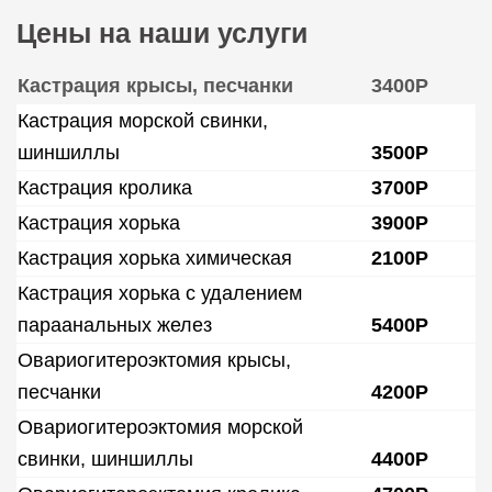
Цены на наши услуги
Кастрация крысы, песчанки
3400Р
Кастрация морской свинки,
шиншиллы
3500Р
Кастрация кролика
3700Р
Кастрация хорька
3900Р
Кастрация хорька химическая
2100Р
Кастрация хорька с удалением
параанальных желез
5400Р
Овариогитероэктомия крысы,
песчанки
4200Р
Овариогитероэктомия морской
свинки, шиншиллы
4400Р