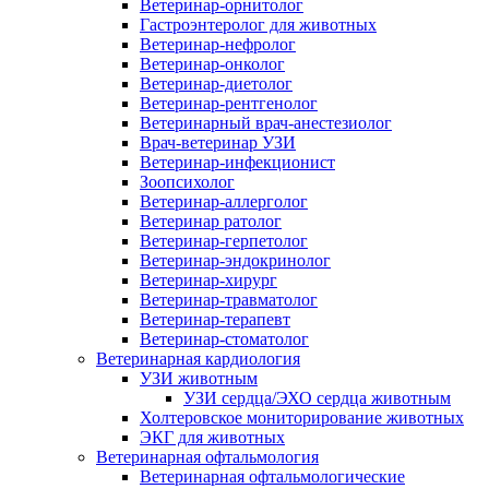
Ветеринар-орнитолог
Гастроэнтеролог для животных
Ветеринар-нефролог
Ветеринар-онколог
Ветеринар-диетолог
Ветеринар-рентгенолог
Ветеринарный врач-анестезиолог
Врач-ветеринар УЗИ
Ветеринар-инфекционист
Зоопсихолог
Ветеринар-аллерголог
Ветеринар ратолог
Ветеринар-герпетолог
Ветеринар-эндокринолог
Ветеринар-хирург
Ветеринар-травматолог
Ветеринар-терапевт
Ветеринар-стоматолог
Ветеринарная кардиология
УЗИ животным
УЗИ сердца/ЭХО сердца животным
Холтеровское мониторирование животных
ЭКГ для животных
Ветеринарная офтальмология
Ветеринарная офтальмологические