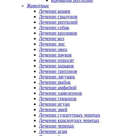
Кремация рептилий
Животные
Лечение кошек
Лечение грызунов
Лечение рептилий
Лечение собак
Лечение кроликов
Лечение коз
Лечение лис
Лечение овец
Лечение пауков
Лечение поросят
Лечение хорьков
Лечение тритонов
Лечение лягушек
Лечение рыбок
Лечение амфибий
Лечение хамелеонов
Лечение гекконов
Лечение игуан
Лечение змей
Лечение сухопутных черепах
Лечение красноухих черепах
Лечение черепах
Лечение агам