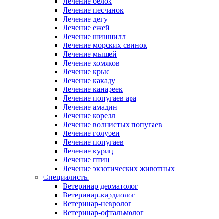
Лечение белок
Лечение песчанок
Лечение дегу
Лечение ежей
Лечение шиншилл
Лечение морских свинок
Лечение мышей
Лечение хомяков
Лечение крыс
Лечение какаду
Лечение канареек
Лечение попугаев ара
Лечение амадин
Лечение корелл
Лечение волнистых попугаев
Лечение голубей
Лечение попугаев
Лечение куриц
Лечение птиц
Лечение экзотических животных
Специалисты
Ветеринар дерматолог
Ветеринар-кардиолог
Ветеринар-невролог
Ветеринар-офтальмолог