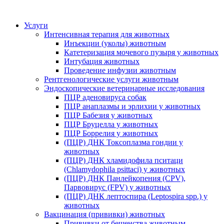
Услуги
Интенсивная терапия для животных
Инъекции (уколы) животным
Катетеризация мочевого пузыря у животных
Интубация животных
Проведение инфузии животным
Рентгенологические услуги животным
Эндоскопические ветеринарные исследования
ПЦР аденовируса собак
ПЦР анаплазмы и эрлихии у животных
ПЦР Бабезия у животных
ПЦР Бруцелла у животных
ПЦР Боррелия у животных
(ПЦР) ДНК Токсоплазма гондии у
животных
(ПЦР) ДНК хламидофила пситаци
(Chlamydophila psittaci) у животных
(ПЦР) ДНК Панлейкопения (CPV),
Парвовирус (FPV) у животных
(ПЦР) ДНК лептоспира (Leptospira spp.) у
животных
Вакцинация (прививки) животных
Прививки от бешенства животным