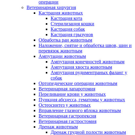
операции
Ветеринарная хирургия
Кастрация животных
Кастрация кота
Стерилизация кошки
Кастрация собак
Кастрация грызунов
Обработка ран животным
Наложение, снятие и обработка швов, шин и
перевязок животным
Ампутации животным
Ампутация конечностей животным
Ампутация хвоста животным
Ампутация рудиментраных фаланг у
собак
Ортопедические операции животным
Ветеринарная лапаротомия
Переливание крови у животных
Пункция абсцесса, гематомы у животных
Остеосинтез у животных
Вправление глазного яблока животным
Ветеринарная гастропексия
Ветеринарная гастростомия
Дренаж животным
Дренаж грудной полости животным