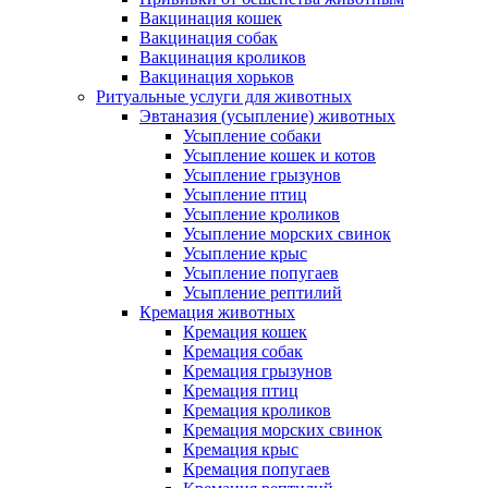
Вакцинация кошек
Вакцинация собак
Вакцинация кроликов
Вакцинация хорьков
Ритуальные услуги для животных
Эвтаназия (усыпление) животных
Усыпление собаки
Усыпление кошек и котов
Усыпление грызунов
Усыпление птиц
Усыпление кроликов
Усыпление морских свинок
Усыпление крыс
Усыпление попугаев
Усыпление рептилий
Кремация животных
Кремация кошек
Кремация собак
Кремация грызунов
Кремация птиц
Кремация кроликов
Кремация морских свинок
Кремация крыс
Кремация попугаев