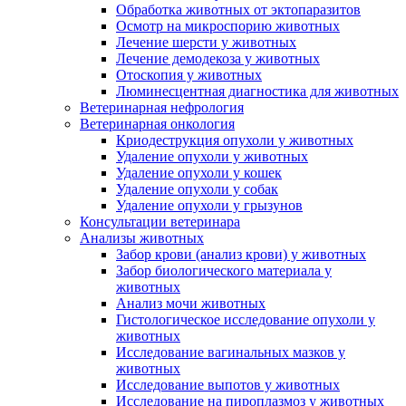
Обработка животных от эктопаразитов
Осмотр на микроспорию животных
Лечение шерсти у животных
Лечение демодекоза у животных
Отоскопия у животных
Люминесцентная диагностика для животных
Ветеринарная нефрология
Ветеринарная онкология
Криодеструкция опухоли у животных
Удаление опухоли у животных
Удаление опухоли у кошек
Удаление опухоли у собак
Удаление опухоли у грызунов
Консультации ветеринара
Анализы животных
Забор крови (анализ крови) у животных
Забор биологического материала у
животных
Анализ мочи животных
Гистологическое исследование опухоли у
животных
Исследование вагинальных мазков у
животных
Исследование выпотов у животных
Исследование на пироплазмоз у животных