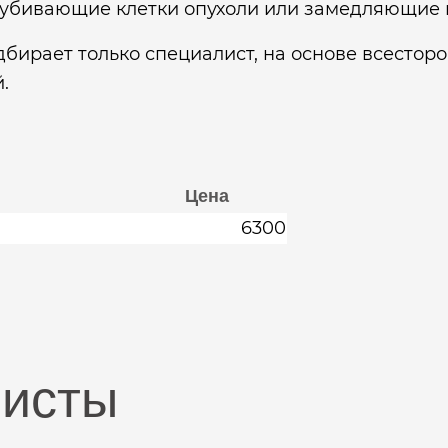
бивающие клетки опухоли или замедляющие их
дбирает только специалист, на основе всестор
.
Цена
6300
листы