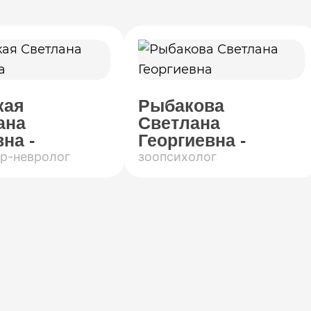
кая
Рыбакова
ана
Светлана
на -
Георгиевна -
р-невролог
зоопсихолог