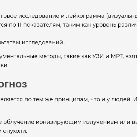
овое исследование и лейкограмма (визуальны
я по 11 показателям, таким как уровень разли
льтатам исследований.
ентальные методы, такие как УЗИ и МРТ, взят
ки.
огноз
ляется по тем же принципам, что и у людей. 
 облучение ионизирующим излучением или вв
 опухоли.