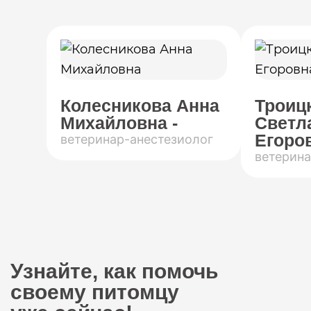
Колесникова Анна
Троиц
Михайловна -
Светл
Егоров
ветеринар-анестезиолог
ветерина
Узнайте, как помочь
своему питомцу