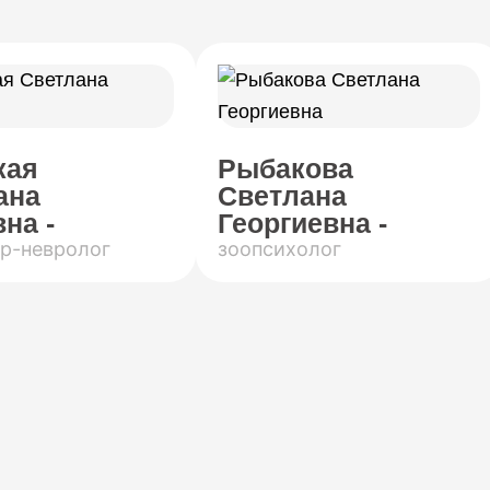
кая
Рыбакова
ана
Светлана
на -
Георгиевна -
р-невролог
зоопсихолог