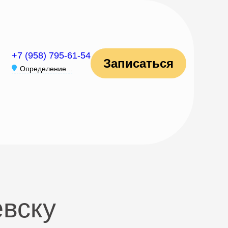
+7 (958) 795-61-54
Записаться
Определение...
евску