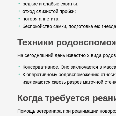
редкие и слабые схватки;
отход слизистой пробки;
потеря аппетита;
беспокойство самки, подготовка ею гнезд
Техники родовспомо
На сегодняшний день известно 2 вида родо
Консервативное. Оно заключается в масс
К оперативному родовспоможению относит
извлекаются сквозь разрез маточной стенк
Когда требуется реа
Помощь ветеринара при реанимации новорож