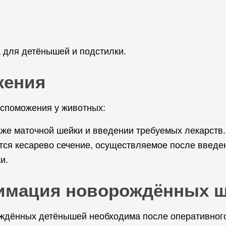
а для детёнышей и подстилки.
жения
вспоможения у животных:
аже маточной шейки и введении требуемых лекарств.
ся кесарево сечение, осуществляемое после введе
и.
нимация новорождённых щ
дённых детёнышей необходима после оперативного 