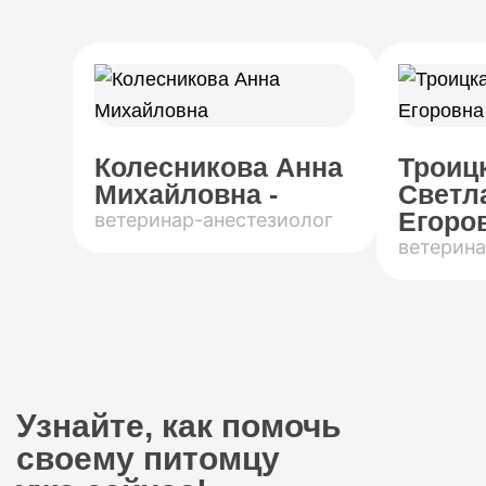
Колесникова Анна
Троиц
Михайловна -
Светл
Егоров
ветеринар-анестезиолог
ветерина
Узнайте, как помочь
своему питомцу