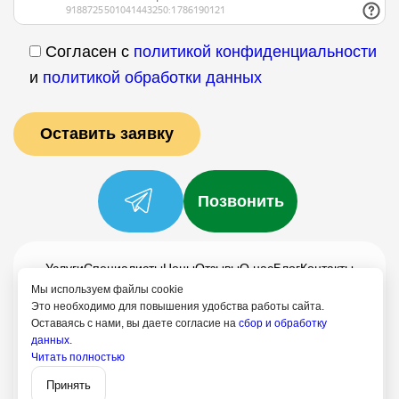
Согласен с
политикой конфиденциальности
и
политикой обработки данных
Позвонить
Услуги
Специалисты
Цены
Отзывы
О нас
Блог
Контакты
Мы используем файлы cookie
Политика конфиденциальности
Это необходимо для повышения удобства работы сайта.
Согласие на обработку
Оставаясь с нами, вы даете согласие на
сбор и обработку
данных.
8 (958) 758-21-18
Читать полностью
Записаться
Тула
Принять