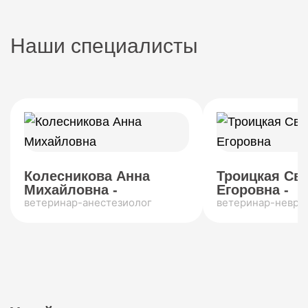
Наши специалисты
Колесникова Анна
Троицкая Св
Михайловна -
Егоровна -
ветеринар-анестезиолог
ветеринар-невро