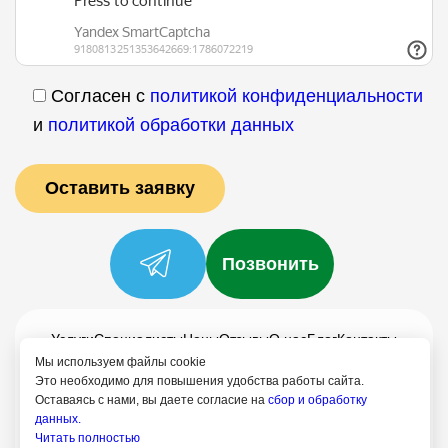
Согласен с
политикой конфиденциальности
и
политикой обработки данных
Позвонить
Услуги
Специалисты
Цены
Отзывы
О нас
Блог
Контакты
Мы используем файлы cookie
Политика конфиденциальности
Это необходимо для повышения удобства работы сайта.
Согласие на обработку
Оставаясь с нами, вы даете согласие на
сбор и обработку
данных.
Читать полностью
8 (958) 758-21-18