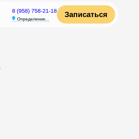
8 (958) 758-21-18
Записаться
Определение...
е