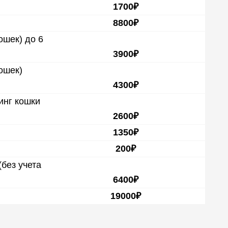
1700₽
8800₽
ошек) до 6
3900₽
ошек)
4300₽
инг кошки
2600₽
1350₽
200₽
без учета
6400₽
19000₽