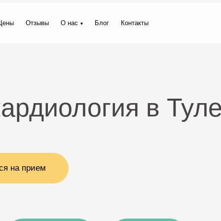
Цены
Отзывы
О нас
Блог
Контакты
ардиология в Тул
ся на прием