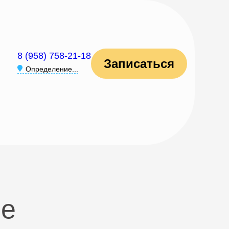
8 (958) 758-21-18
Записаться
Определение...
ле