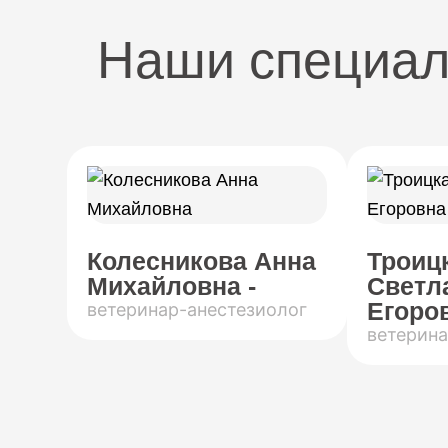
Наши специа
Колесникова Анна
Троиц
Михайловна -
Светл
Егоров
ветеринар-анестезиолог
ветерина