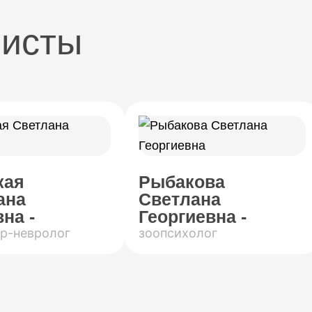
листы
кая
Рыбакова
ана
Светлана
на -
Георгиевна -
р-невролог
зоопсихолог