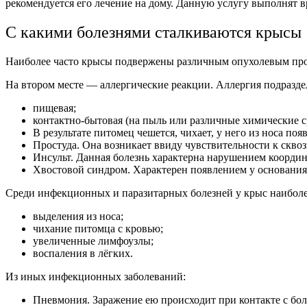
рекомендуется его лечение на дому. Данную услугу выполнят 
С какими болезнями сталкиваются крысы
Наиболее часто крысы подвержены различным опухолевым проц
На втором месте — аллергические реакции. Аллергия подраздел
пищевая;
контактно-бытовая (на пыль или различные химические с
В результате питомец чешется, чихает, у него из носа по
Простуда. Она возникает ввиду чувствительности к сквоз
Инсульт. Данная болезнь характерна нарушением координа
Хвостовой синдром. Характерен появлением у основания
Среди инфекционных и паразитарных болезней у крыс наиболе
выделения из носа;
чихание питомца с кровью;
увеличенные лимфоузлы;
воспаления в лёгких.
Из иных инфекционных заболеваний:
Пневмония. Заражение ею происходит при контакте с боль