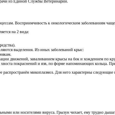
врачи из Единой Службы Ветеринарии.
ессам. Восприимчивость к онкологическим заболеваниям чаще 
яется на 2 вида:
редства).
являются выделения. Из иных заболеваний крыс:
някам.
ции движений, заваливанием крысы на бок и хождением по кругу
 хвоста покраснений и язв, по форме напоминающих кольца. П
е распространён микоплазмоз. Для него характерны следующие 
ными или носителями вируса. Грызун чихает, ему трудно дышать