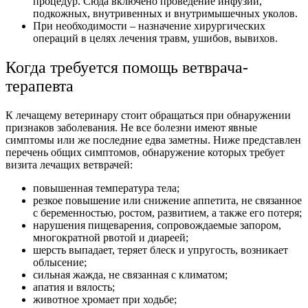
процедур. Сюда включено проведение инфузий,
подкожных, внутривенных и внутримышечных уколов.
При необходимости – назначение хирургических
операций в целях лечения травм, ушибов, вывихов.
Когда требуется помощь ветврача-
терапевта
К лечащему ветеринару стоит обращаться при обнаружении
признаков заболевания. Не все болезни имеют явные
симптомы или же последние едва заметны. Ниже представлен
перечень общих симптомов, обнаружение которых требует
визита лечащих ветврачей:
повышенная температура тела;
резкое повышение или снижение аппетита, не связанное
с беременностью, ростом, развитием, а также его потеря;
нарушения пищеварения, сопровождаемые запором,
многократной рвотой и диареей;
шерсть выпадает, теряет блеск и упругость, возникает
облысение;
сильная жажда, не связанная с климатом;
апатия и вялость;
животное хромает при ходьбе;