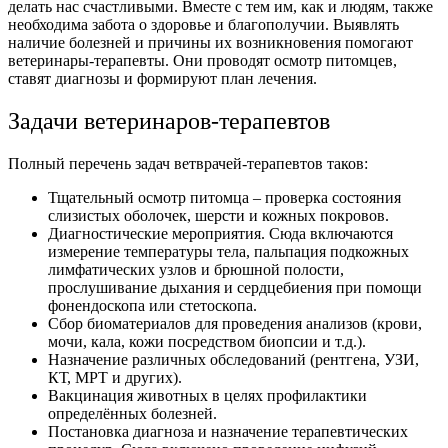
делать нас счастливыми. Вместе с тем им, как и людям, также
необходима забота о здоровье и благополучии. Выявлять
наличие болезней и причины их возникновения помогают
ветеринары-терапевты. Они проводят осмотр питомцев,
ставят диагнозы и формируют план лечения.
Задачи ветеринаров-терапевтов
Полный перечень задач ветврачей-терапевтов таков:
Тщательный осмотр питомца – проверка состояния
слизистых оболочек, шерсти и кожных покровов.
Диагностические мероприятия. Сюда включаются
измерение температуры тела, пальпация подкожных
лимфатических узлов и брюшной полости,
прослушивание дыхания и сердцебиения при помощи
фонендоскопа или стетоскопа.
Сбор биоматериалов для проведения анализов (крови,
мочи, кала, кожи посредством биопсии и т.д.).
Назначение различных обследований (рентгена, УЗИ,
КТ, МРТ и других).
Вакцинация животных в целях профилактики
определённых болезней.
Постановка диагноза и назначение терапевтических