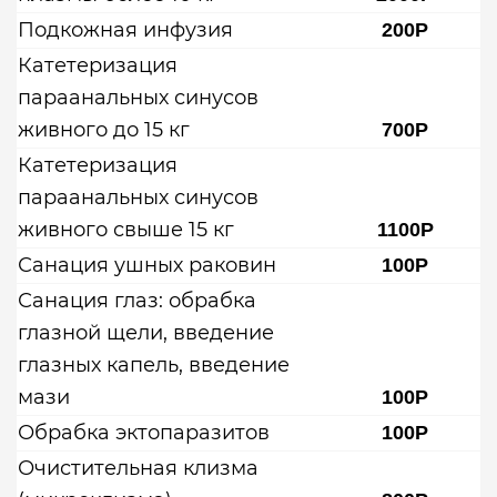
Подкожная инфузия
200Р
Катетеризация
параанальных синусов
живного до 15 кг
700Р
Катетеризация
параанальных синусов
живного свыше 15 кг
1100Р
Санация ушных раковин
100Р
Санация глаз: обрабка
глазной щели, введение
глазных капель, введение
мази
100Р
Обрабка эктопаразитов
100Р
Очистительная клизма