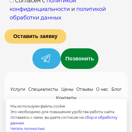
Согласен с
политикой
конфиденциальности
и
политикой
обработки данных
Позвонить
Услуги
Специалисты
Цены
Отзывы
О нас
Блог
Контакты
Политика конфиденциальности
Мы используем файлы cookie
Это необходимо для повышения удобства работы сайта.
Согласие на обработку
Оставаясь с нами, вы даете согласие на
сбор и обработку
данных.
+7 (958) 795-61-54
Читать полностью