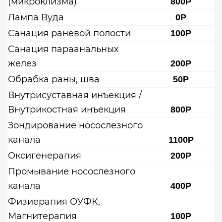
(микроклизма)
800Р
Лампа Вуда
0Р
Санация раневой полости
100Р
Санация параанальных
желез
200Р
Обрабка раны, шва
50Р
Внутрисуставная инъекция /
Внутрикостная инъекция
800Р
Зондирование носослезного
канала
1100Р
Оксигенерапия
200Р
Промывание носослезного
канала
400Р
Физиерапия ОУФК,
Магнитерапия
100Р