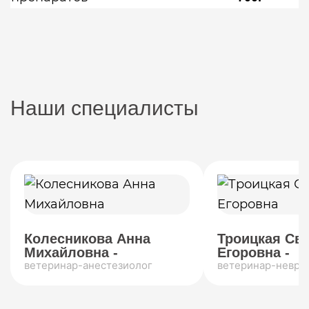
Наши специалисты
Колесникова Анна
Троицкая Св
Михайловна -
Егоровна -
ветеринар-анестезиолог
ветеринар-невро