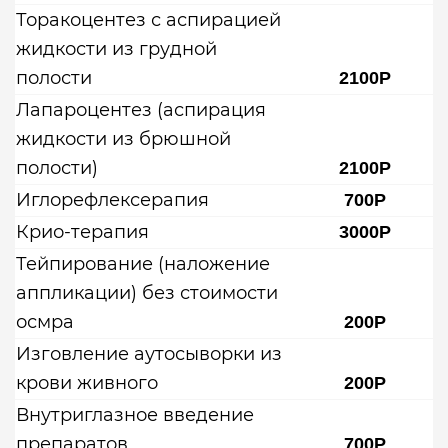
Торакоцентез с аспирацией
жидкости из грудной
полости
2100Р
Лапароцентез (аспирация
жидкости из брюшной
полости)
2100Р
Иглорефлексерапия
700Р
Крио-терапия
3000Р
Тейпирование (наложение
аппликации) без стоимости
осмра
200Р
Изговление аутосыворки из
крови живного
200Р
Внутриглазное введение
препаратов
700Р