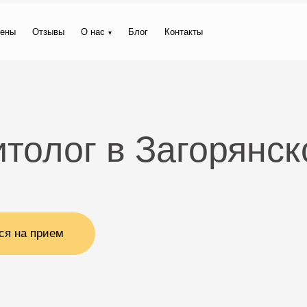
ены
Отзывы
О нас
Блог
Контакты
толог в Загорянс
ся на прием