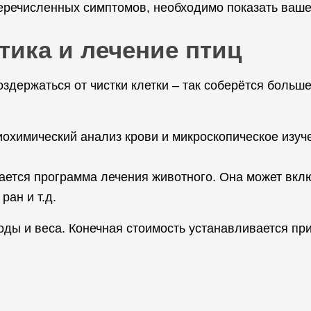
еречисленных симптомов, необходимо показать ваше
тика и лечение птиц
оздержаться от чистки клетки – так соберётся больш
иохимический анализ крови и микроскопическое изуч
рается программа лечения животного. Она может вклю
ран и т.д.
роды и веса. Конечная стоимость устанавливается пр