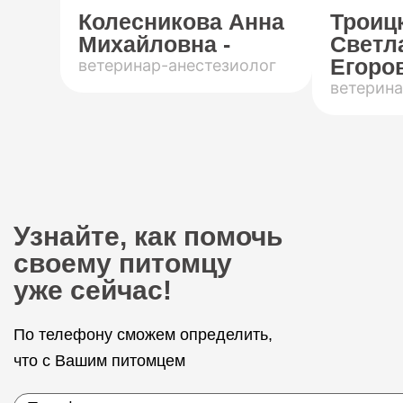
Колесникова Анна
Троиц
Михайловна -
Светл
Егоров
ветеринар-анестезиолог
ветерина
Узнайте, как помочь
своему питомцу
уже сейчас!
По телефону сможем определить,
что с Вашим питомцем