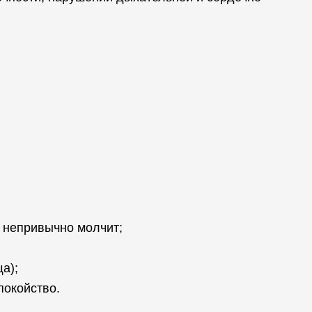
, непривычно молчит;
а);
покойство.