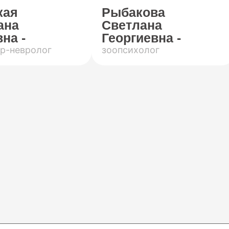
кая
Рыбакова
ана
Светлана
на -
Георгиевна -
р-невролог
зоопсихолог