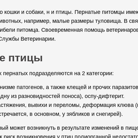
 кошки и собаки, н и птицы. Пернатые питомцы имею
животных, например, малые размеры туловища. В свя
ибели питомца. Своевременная помощь ветеринаров 
 Службы Ветеринарии.
е птицы
 пернатых подразделяются на 2 категории:
низме патогенов, а также клещей и прочих паразитов
дну из разновидностей поноса), оспу-дифтерит.
астяжения, вывихи и переломы, деформация клюва (в
речается, в основном, у зябликов и снегирей).
рый может возникнуть в результате изменений в пищ
к риск возникновения у птиц полиорганной недостат