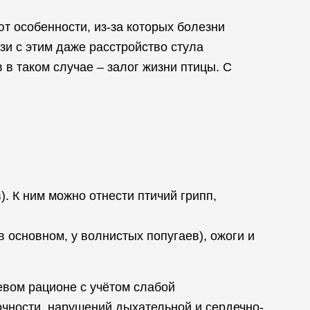
т особенности, из-за которых болезни
зи с этим даже расстройство стула
в таком случае – залог жизни птицы. С
). К ним можно отнести птичий грипп,
 основном, у волнистых попугаев), ожоги и
евом рационе с учётом слабой
очности, нарушений дыхательной и сердечно-