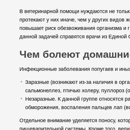
В ветеринарной помощи нуждаются не только
протекают у них иначе, чем у других видов 
повышает риск обезвоживания организма и г
данной задачей справятся врачи из Единой
Чем болеют домашни
Инфекционные заболевания попугаев и иных
Заразные (возникают из-за наличия в орга
сальмонеллез, птичью холеру, пуллороз (о
Незаразные. К данной группе относятся р
обморожения, воспаления пальцев лап (вст
Отдельное внимание уделяется поносу, кото
пищеварительной системы. Кроме того, вели