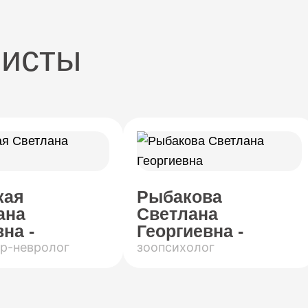
листы
кая
Рыбакова
ана
Светлана
на -
Георгиевна -
р-невролог
зоопсихолог