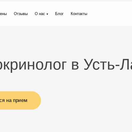
ены
Отзывы
О нас
Блог
Контакты
кринолог в Усть-Л
ся на прием