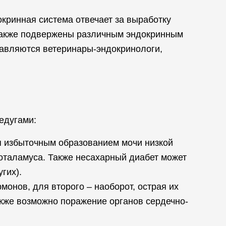
кринная система отвечает за выработку
 также подвержены различным эндокринным
равляются ветеринары-эндокринологи,
едугами:
ся избыточным образованием мочи низкой
поталамуса. Также несахарный диабет может
гих).
онов, для второго – наоборот, острая их
акже возможно поражение органов сердечно-