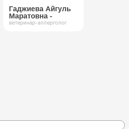
Гаджиева Айгуль
Маратовна -
ветеринар-аллерголог