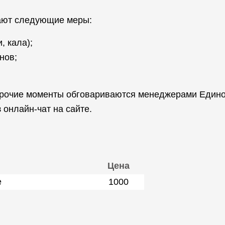
мают следующие меры:
, кала);
нов;
 прочие моменты обговариваются менеджерами Един
 онлайн-чат на сайте.
Цена
е
1000