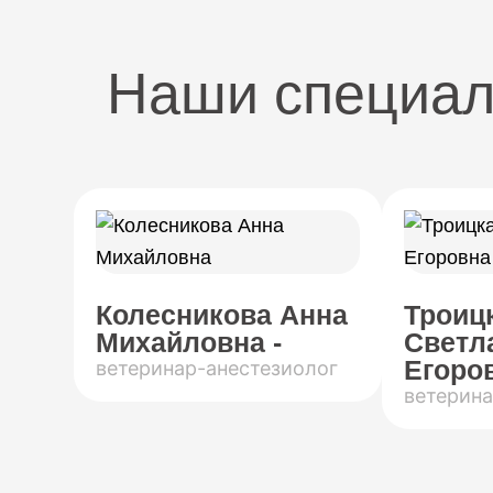
Наши специа
Колесникова Анна
Троиц
Михайловна -
Светл
Егоров
ветеринар-анестезиолог
ветерина