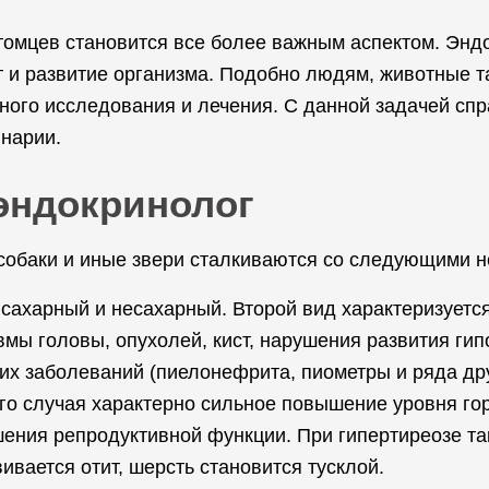
томцев становится все более важным аспектом. Эндо
т и развитие организма. Подобно людям, животные
ного исследования и лечения. С данной задачей сп
нарии.
 эндокринолог
 собаки и иные звери сталкиваются со следующими н
 сахарный и несахарный. Второй вид характеризует
авмы головы, опухолей, кист, нарушения развития ги
их заболеваний (пиелонефрита, пиометры и ряда дру
го случая характерно сильное повышение уровня горм
ушения репродуктивной функции. При гипертиреозе т
ивается отит, шерсть становится тусклой.