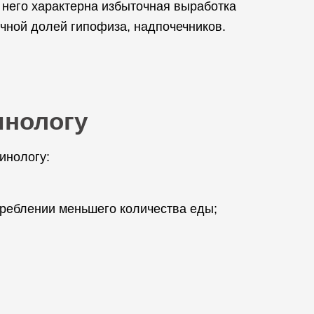
 него характерна избыточная выработка
чной долей гипофиза, надпочечников.
инологу
инологу:
треблении меньшего количества еды;