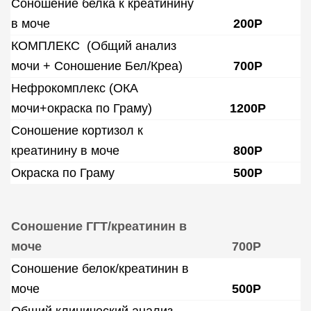
Соношение белка к креатинину
в моче
200Р
КОМПЛЕКС (Общий анализ
мочи + Соношение Бел/Креа)
700Р
Нефрокомплекс (ОКА
мочи+окраска по Граму)
1200Р
Соношение кортизол к
креатинину в моче
800Р
Окраска по Граму
500Р
Соношение ГГТ/креатинин в
моче
700Р
Соношение белок/креатинин в
моче
500Р