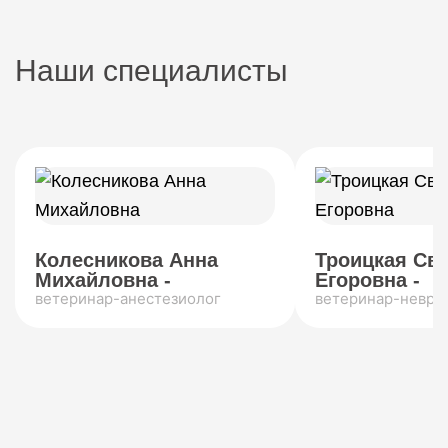
Наши специалисты
Колесникова Анна
Троицкая Св
Михайловна -
Егоровна -
ветеринар-анестезиолог
ветеринар-невро