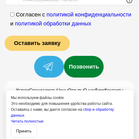
Согласен с
политикой конфиденциальности
и
политикой обработки данных
Позвонить
Услуги
Специалисты
Цены
Отзывы
О нас
Блог
Контакты
Мы используем файлы cookie
Политика конфиденциальности
Это необходимо для повышения удобства работы сайта.
Согласие на обработку
Оставаясь с нами, вы даете согласие на
сбор и обработку
данных.
+7 (958) 795-61-54
Читать полностью
Записаться
Усть-Лабинск
Принять