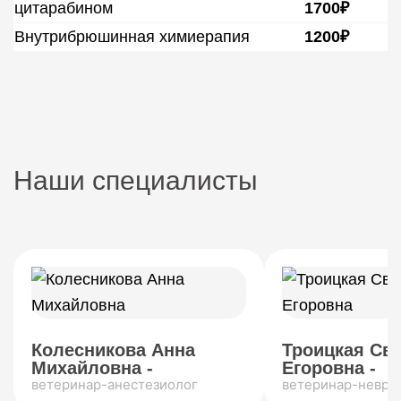
цитарабином
1700₽
Внутрибрюшинная химиерапия
1200₽
Наши специалисты
Колесникова Анна
Троицкая Св
Михайловна -
Егоровна -
ветеринар-анестезиолог
ветеринар-невро