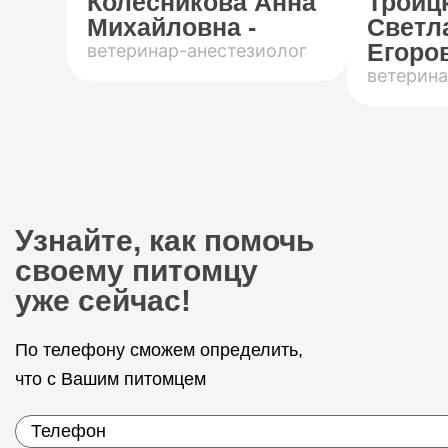
Колесникова Анна
Троиц
Михайловна -
Светл
Егоров
ветеринар-анестезиолог
ветерина
Узнайте, как помочь
своему питомцу
уже сейчас!
По телефону сможем определить,
что с Вашим питомцем