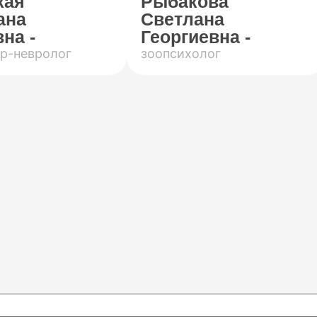
кая
Рыбакова
ана
Светлана
на -
Георгиевна -
р-невролог
зоопсихолог