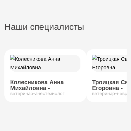
Наши специалисты
Колесникова Анна
Троицкая Св
Михайловна -
Егоровна -
ветеринар-анестезиолог
ветеринар-невро