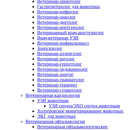
Ветеринар-орнитолог
Гастроэнтеролог для животных
Ветеринар-нефролог
Ветеринар-онколог
Ветеринар-диетолог
Ветеринар-рентгенолог
Ветеринарный врач-анестезиолог
Врач-ветеринар УЗИ
Ветеринар-инфекционист
Зоопсихолог
Ветеринар-аллерголог
Ветеринар ратолог
Ветеринар-герпетолог
Ветеринар-эндокринолог
Ветеринар-хирург
Ветеринар-травматолог
Ветеринар-терапевт
Ветеринар-стоматолог
Ветеринарная кардиология
УЗИ животным
УЗИ сердца/ЭХО сердца животным
Холтеровское мониторирование животных
ЭКГ для животных
Ветеринарная офтальмология
Ветеринарная офтальмологические