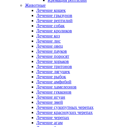
Кремация рептилий
Животные
Лечение кошек
Лечение грызунов
Лечение рептилий
Лечение собак
Лечение кроликов
Лечение коз
Лечение лис
Лечение овец
Лечение пауков
Лечение поросят
Лечение хорьков
Лечение тритонов
Лечение лягушек
Лечение рыбок
Лечение амфибий
Лечение хамелеонов
Лечение гекконов
Лечение игуан
Лечение змей
Лечение сухопутных черепах
Лечение красноухих черепах
Лечение черепах
Лечение агам