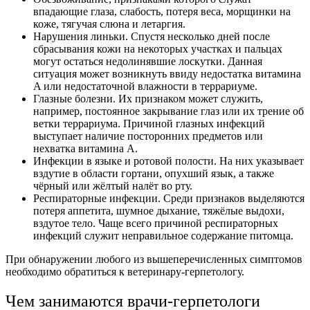
впадающие глаза, слабость, потеря веса, морщинки на
коже, тягучая слюна и летаргия.
Нарушения линьки. Спустя несколько дней после
сбрасывания кожи на некоторых участках и пальцах
могут остаться недолинявшие лоскутки. Данная
ситуация может возникнуть ввиду недостатка витамина
A или недостаточной влажности в террариуме.
Глазные болезни. Их признаком может служить,
например, постоянное закрывание глаз или их трение об
ветки террариума. Причиной глазных инфекций
выступает наличие посторонних предметов или
нехватка витамина A.
Инфекции в языке и ротовой полости. На них указывает
вздутие в области гортани, опухший язык, а также
чёрный или жёлтый налёт во рту.
Респираторные инфекции. Среди признаков выделяются
потеря аппетита, шумное дыхание, тяжёлые выдохи,
вздутое тело. Чаще всего причиной респираторных
инфекций служит неправильное содержание питомца.
При обнаружении любого из вышеперечисленных симптомов
необходимо обратиться к ветеринару-герпетологу.
Чем занимаются врачи-герпетологи