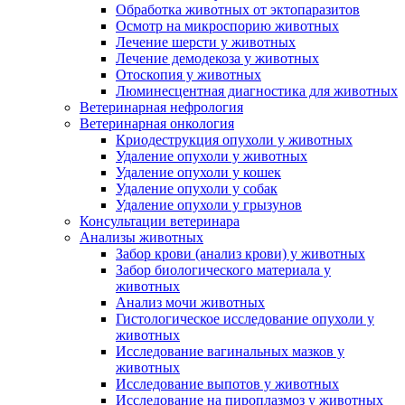
Обработка животных от эктопаразитов
Осмотр на микроспорию животных
Лечение шерсти у животных
Лечение демодекоза у животных
Отоскопия у животных
Люминесцентная диагностика для животных
Ветеринарная нефрология
Ветеринарная онкология
Криодеструкция опухоли у животных
Удаление опухоли у животных
Удаление опухоли у кошек
Удаление опухоли у собак
Удаление опухоли у грызунов
Консультации ветеринара
Анализы животных
Забор крови (анализ крови) у животных
Забор биологического материала у
животных
Анализ мочи животных
Гистологическое исследование опухоли у
животных
Исследование вагинальных мазков у
животных
Исследование выпотов у животных
Исследование на пироплазмоз у животных