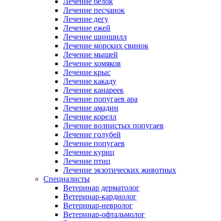
Лечение белок
Лечение песчанок
Лечение дегу
Лечение ежей
Лечение шиншилл
Лечение морских свинок
Лечение мышей
Лечение хомяков
Лечение крыс
Лечение какаду
Лечение канареек
Лечение попугаев ара
Лечение амадин
Лечение корелл
Лечение волнистых попугаев
Лечение голубей
Лечение попугаев
Лечение куриц
Лечение птиц
Лечение экзотических животных
Специалисты
Ветеринар дерматолог
Ветеринар-кардиолог
Ветеринар-невролог
Ветеринар-офтальмолог