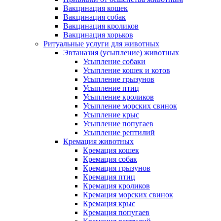
Вакцинация кошек
Вакцинация собак
Вакцинация кроликов
Вакцинация хорьков
Ритуальные услуги для животных
Эвтаназия (усыпление) животных
Усыпление собаки
Усыпление кошек и котов
Усыпление грызунов
Усыпление птиц
Усыпление кроликов
Усыпление морских свинок
Усыпление крыс
Усыпление попугаев
Усыпление рептилий
Кремация животных
Кремация кошек
Кремация собак
Кремация грызунов
Кремация птиц
Кремация кроликов
Кремация морских свинок
Кремация крыс
Кремация попугаев