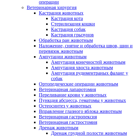
операции
Ветеринарная хирургия
Кастрация животных
Кастрация кота
Стерилизация кошки
Кастрация собак
Кастрация грызунов
Обработка ран животным
Наложение, снятие и обработка швов, шин и
перевязок животным
Ампутации животным
Ампутация конечностей животным
Ампутация хвоста животным
Ампутация рудиментраных фаланг у
собак
Ортопедические операции животным
Ветеринарная лапаротомия
Переливание крови у животных
Пункция абсцесса, гематомы у животных
Остеосинтез у животных
Вправление глазного яблока животным
Ветеринарная гастропексия
Ветеринарная гастростомия
Дренаж животным
Дренаж грудной полости животным