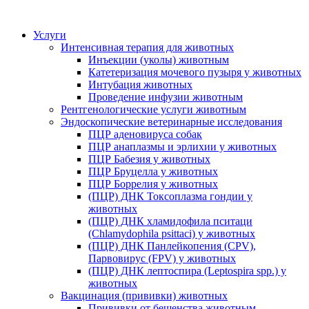
Услуги
Интенсивная терапия для животных
Инъекции (уколы) животным
Катетеризация мочевого пузыря у животных
Интубация животных
Проведение инфузии животным
Рентгенологические услуги животным
Эндоскопические ветеринарные исследования
ПЦР аденовируса собак
ПЦР анаплазмы и эрлихии у животных
ПЦР Бабезия у животных
ПЦР Бруцелла у животных
ПЦР Боррелия у животных
(ПЦР) ДНК Токсоплазма гондии у
животных
(ПЦР) ДНК хламидофила пситаци
(Chlamydophila psittaci) у животных
(ПЦР) ДНК Панлейкопения (CPV),
Парвовирус (FPV) у животных
(ПЦР) ДНК лептоспира (Leptospira spp.) у
животных
Вакцинация (прививки) животных
Прививки от бешенства животным