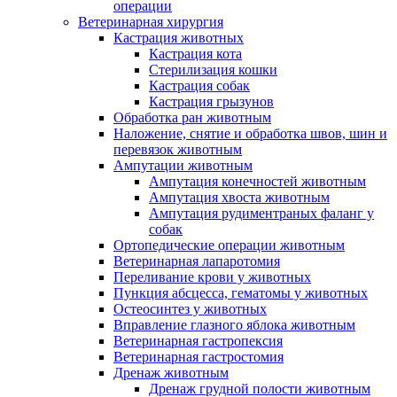
операции
Ветеринарная хирургия
Кастрация животных
Кастрация кота
Стерилизация кошки
Кастрация собак
Кастрация грызунов
Обработка ран животным
Наложение, снятие и обработка швов, шин и
перевязок животным
Ампутации животным
Ампутация конечностей животным
Ампутация хвоста животным
Ампутация рудиментраных фаланг у
собак
Ортопедические операции животным
Ветеринарная лапаротомия
Переливание крови у животных
Пункция абсцесса, гематомы у животных
Остеосинтез у животных
Вправление глазного яблока животным
Ветеринарная гастропексия
Ветеринарная гастростомия
Дренаж животным
Дренаж грудной полости животным