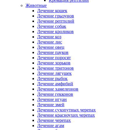
Кремация рептилий
Животные
Лечение кошек
Лечение грызунов
Лечение рептилий
Лечение собак
Лечение кроликов
Лечение коз
Лечение лис
Лечение овец
Лечение пауков
Лечение поросят
Лечение хорьков
Лечение тритонов
Лечение лягушек
Лечение рыбок
Лечение амфибий
Лечение хамелеонов
Лечение гекконов
Лечение игуан
Лечение змей
Лечение сухопутных черепах
Лечение красноухих черепах
Лечение черепах
Лечение агам