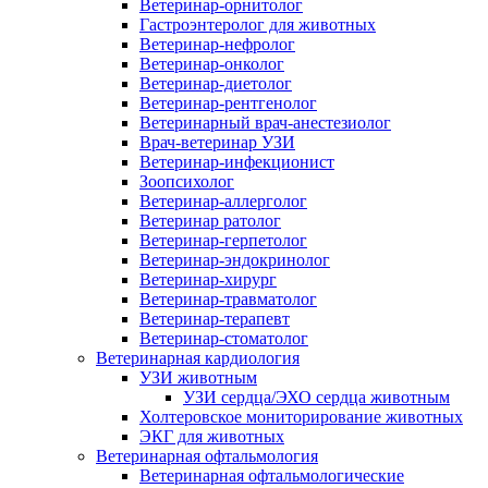
Ветеринар-орнитолог
Гастроэнтеролог для животных
Ветеринар-нефролог
Ветеринар-онколог
Ветеринар-диетолог
Ветеринар-рентгенолог
Ветеринарный врач-анестезиолог
Врач-ветеринар УЗИ
Ветеринар-инфекционист
Зоопсихолог
Ветеринар-аллерголог
Ветеринар ратолог
Ветеринар-герпетолог
Ветеринар-эндокринолог
Ветеринар-хирург
Ветеринар-травматолог
Ветеринар-терапевт
Ветеринар-стоматолог
Ветеринарная кардиология
УЗИ животным
УЗИ сердца/ЭХО сердца животным
Холтеровское мониторирование животных
ЭКГ для животных
Ветеринарная офтальмология
Ветеринарная офтальмологические