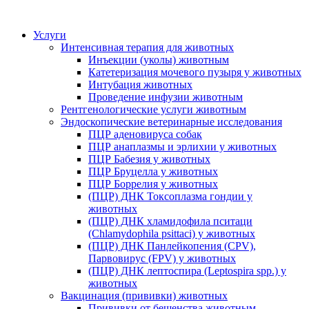
Услуги
Интенсивная терапия для животных
Инъекции (уколы) животным
Катетеризация мочевого пузыря у животных
Интубация животных
Проведение инфузии животным
Рентгенологические услуги животным
Эндоскопические ветеринарные исследования
ПЦР аденовируса собак
ПЦР анаплазмы и эрлихии у животных
ПЦР Бабезия у животных
ПЦР Бруцелла у животных
ПЦР Боррелия у животных
(ПЦР) ДНК Токсоплазма гондии у
животных
(ПЦР) ДНК хламидофила пситаци
(Chlamydophila psittaci) у животных
(ПЦР) ДНК Панлейкопения (CPV),
Парвовирус (FPV) у животных
(ПЦР) ДНК лептоспира (Leptospira spp.) у
животных
Вакцинация (прививки) животных
Прививки от бешенства животным