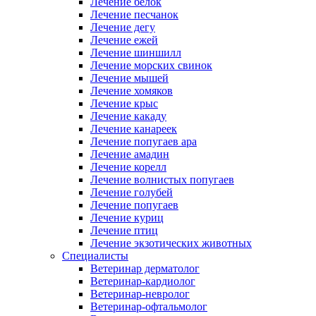
Лечение белок
Лечение песчанок
Лечение дегу
Лечение ежей
Лечение шиншилл
Лечение морских свинок
Лечение мышей
Лечение хомяков
Лечение крыс
Лечение какаду
Лечение канареек
Лечение попугаев ара
Лечение амадин
Лечение корелл
Лечение волнистых попугаев
Лечение голубей
Лечение попугаев
Лечение куриц
Лечение птиц
Лечение экзотических животных
Специалисты
Ветеринар дерматолог
Ветеринар-кардиолог
Ветеринар-невролог
Ветеринар-офтальмолог