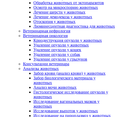
Обработка животных от эктопаразитов
Осмотр на микроспорию животных
Лечение шерсти у животных
Лечение демодекоза у животных
Отоскопия у животных
Люминесцентная диагностика для животных
Ветеринарная нефрология
Ветеринарная онкология
Криодеструкция опухоли у животных
Удаление опухоли у животных
Удаление опухоли у кошек
Удаление опухоли у собак
Удаление опухоли у грызунов
Консультации ветеринара
Анализы животных
Забор крови (анализ крови) у животных
Забор биологического материала у
животных
Анализ мочи животных
Гистологическое исследование опухоли у
животных
Исследование вагинальных мазков у
животных
Исследование выпотов у животных
Исследование на пироплазмоз у животных