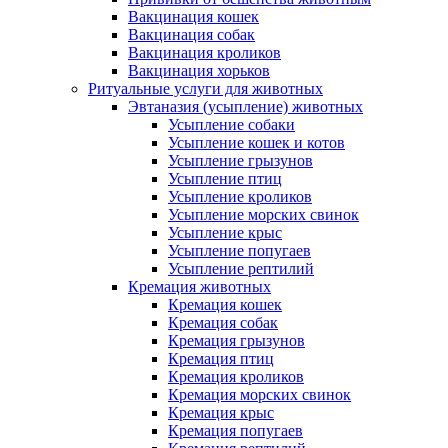
Вакцинация кошек
Вакцинация собак
Вакцинация кроликов
Вакцинация хорьков
Ритуальные услуги для животных
Эвтаназия (усыпление) животных
Усыпление собаки
Усыпление кошек и котов
Усыпление грызунов
Усыпление птиц
Усыпление кроликов
Усыпление морских свинок
Усыпление крыс
Усыпление попугаев
Усыпление рептилий
Кремация животных
Кремация кошек
Кремация собак
Кремация грызунов
Кремация птиц
Кремация кроликов
Кремация морских свинок
Кремация крыс
Кремация попугаев