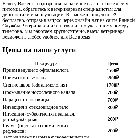
Если у Вас есть подозрения на наличие глазных болезней у
питомца, обратитесь к ветеринарным специалистам для
диагностики и консультации. Вы можете получить её
бесплатно, отправив запрос через онлайн-чат на сайте Единой
Службы Ветеринарии или позвонив по указанному номеру
телефона. Мы работаем круглосуточно, выезд ветеринара
возможен в любое удобное для Вас время.
Цены на наши услуги
Процедура
Цена
Прием ведущего офтальмолога
4500₽
Прием офтальмолога
3500₽
Снятие швов (офтальмология)
1700₽
Промывание носослезного канала
700₽
Парацентез роговицы
700₽
Инъекция в стекловидное тело
300₽
Инъекция (субконъюнктивальная,
200₽
ретрабульбарная
Iris Vet (оценка фохромических
200₽
рефлексов)
Тест на время разрыва флуоресцеиновой