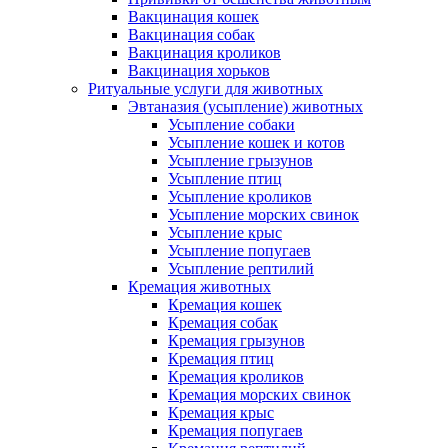
Вакцинация кошек
Вакцинация собак
Вакцинация кроликов
Вакцинация хорьков
Ритуальные услуги для животных
Эвтаназия (усыпление) животных
Усыпление собаки
Усыпление кошек и котов
Усыпление грызунов
Усыпление птиц
Усыпление кроликов
Усыпление морских свинок
Усыпление крыс
Усыпление попугаев
Усыпление рептилий
Кремация животных
Кремация кошек
Кремация собак
Кремация грызунов
Кремация птиц
Кремация кроликов
Кремация морских свинок
Кремация крыс
Кремация попугаев