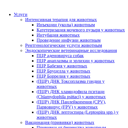
Услуги
Интенсивная терапия для животных
Инъекции (уколы) животным
Катетеризация мочевого пузыря у животных
Интубация животных
Проведение инфузии животным
Рентгенологические услуги животным
Эндоскопические ветеринарные исследования
ПЦР аденовируса собак
ПЦР анаплазмы и эрлихии у животных
ПЦР Бабезия у животных
ПЦР Бруцелла у животных
ПЦР Боррелия у животных
(ПЦР) ДНК Токсоплазма гондии у
животных
(ПЦР) ДНК хламидофила пситаци
(Chlamydophila psittaci) у животных
(ПЦР) ДНК Панлейкопения (CPV),
Парвовирус (FPV) у животных
(ПЦР) ДНК лептоспира (Leptospira spp.) у
животных
Вакцинация (прививки) животных
Прививки от бешенства животным