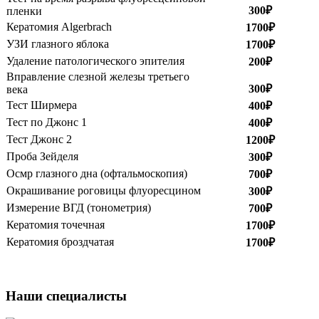
300₽
пленки
Кератомия Algerbrach
1700₽
УЗИ глазного яблока
1700₽
Удаление патологического эпителия
200₽
Вправление слезной железы третьего
300₽
века
Тест Ширмера
400₽
Тест по Джонс 1
400₽
Тест Джонс 2
1200₽
Проба Зейделя
300₽
Осмр глазного дна (офтальмоскопия)
700₽
Окрашивание роговицы флуоресцином
300₽
Измерение ВГД (тонометрия)
700₽
Кератомия точечная
1700₽
Кератомия броздчатая
1700₽
Наши специалисты