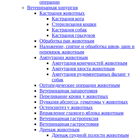
операции
Ветеринарная хирургия
Кастрация животных
Кастрация кота
Стерилизация кошки
Кастрация собак
Кастрация грызунов
Обработка ран животным
Наложение, снятие и обработка швов, шин и
перевязок животным
Ампутации животным
Ампутация конечностей животным
Ампутация хвоста животным
Ампутация рудиментраных фаланг у
собак
Ортопедические операции животным
Ветеринарная лапаротомия
Переливание крови у животных
Пункция абсцесса, гематомы у животных
Остеосинтез у животных
Вправление глазного яблока животным
Ветеринарная гастропексия
Ветеринарная гастростомия
Дренаж животным
Дренаж грудной полости животным