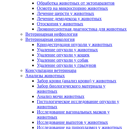
Обработка животных от эктопаразитов
Осмотр на микроспорию животных
Лечение шерсти у животных
Лечение демодекоза у животных
Отоскопия у животных
Люминесцентная диагностика для животных
Ветеринарная нефрология
Ветеринарная онкология
Криодеструкция опухоли у животных
Удаление опухоли у животных
Удаление опухоли у кошек
Удаление опухоли у собак
Удаление опухоли у грызунов
Консультации ветеринара
Анализы животных
Забор крови (анализ крови) у животных
Забор биологического материала у
животных
Анализ мочи животных
Гистологическое исследование опухоли у
животных
Исследование вагинальных мазков у
животных
Исследование выпотов у животных
Исследование на пироплазмоз у животных