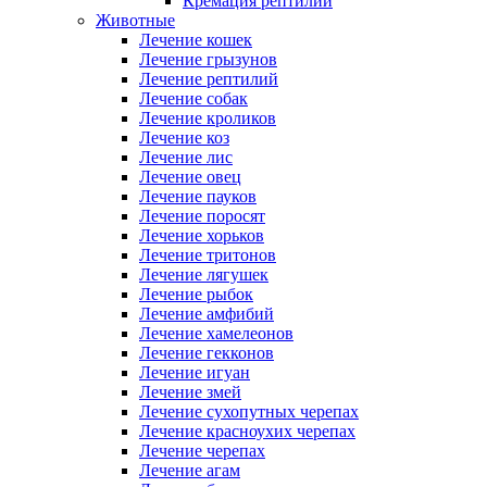
Кремация рептилий
Животные
Лечение кошек
Лечение грызунов
Лечение рептилий
Лечение собак
Лечение кроликов
Лечение коз
Лечение лис
Лечение овец
Лечение пауков
Лечение поросят
Лечение хорьков
Лечение тритонов
Лечение лягушек
Лечение рыбок
Лечение амфибий
Лечение хамелеонов
Лечение гекконов
Лечение игуан
Лечение змей
Лечение сухопутных черепах
Лечение красноухих черепах
Лечение черепах
Лечение агам