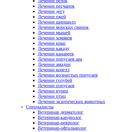
Лечение белок
Лечение песчанок
Лечение дегу
Лечение ежей
Лечение шиншилл
Лечение морских свинок
Лечение мышей
Лечение хомяков
Лечение крыс
Лечение какаду
Лечение канареек
Лечение попугаев ара
Лечение амадин
Лечение корелл
Лечение волнистых попугаев
Лечение голубей
Лечение попугаев
Лечение куриц
Лечение птиц
Лечение экзотических животных
Специалисты
Ветеринар дерматолог
Ветеринар-кардиолог
Ветеринар-невролог
Ветеринар-офтальмолог