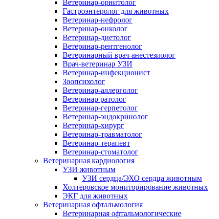
Ветеринар-орнитолог
Гастроэнтеролог для животных
Ветеринар-нефролог
Ветеринар-онколог
Ветеринар-диетолог
Ветеринар-рентгенолог
Ветеринарный врач-анестезиолог
Врач-ветеринар УЗИ
Ветеринар-инфекционист
Зоопсихолог
Ветеринар-аллерголог
Ветеринар ратолог
Ветеринар-герпетолог
Ветеринар-эндокринолог
Ветеринар-хирург
Ветеринар-травматолог
Ветеринар-терапевт
Ветеринар-стоматолог
Ветеринарная кардиология
УЗИ животным
УЗИ сердца/ЭХО сердца животным
Холтеровское мониторирование животных
ЭКГ для животных
Ветеринарная офтальмология
Ветеринарная офтальмологические