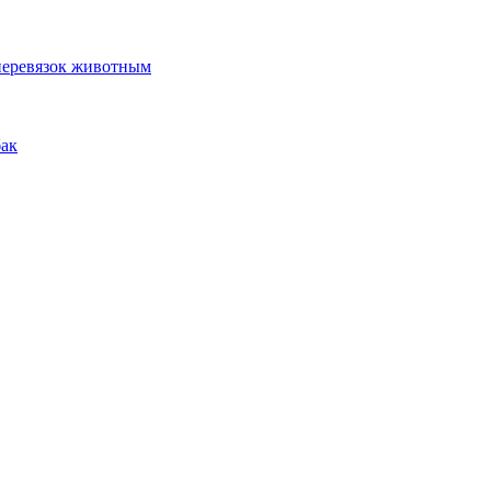
 перевязок животным
бак