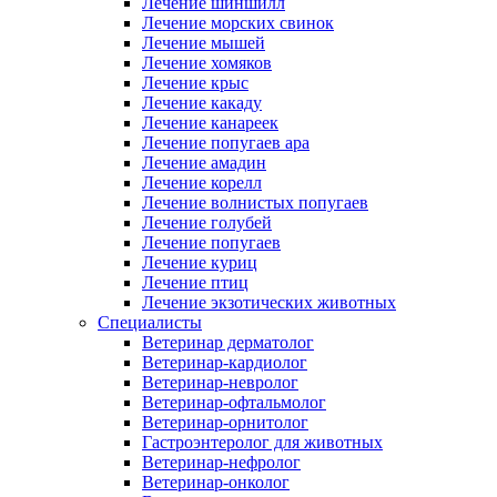
Лечение шиншилл
Лечение морских свинок
Лечение мышей
Лечение хомяков
Лечение крыс
Лечение какаду
Лечение канареек
Лечение попугаев ара
Лечение амадин
Лечение корелл
Лечение волнистых попугаев
Лечение голубей
Лечение попугаев
Лечение куриц
Лечение птиц
Лечение экзотических животных
Специалисты
Ветеринар дерматолог
Ветеринар-кардиолог
Ветеринар-невролог
Ветеринар-офтальмолог
Ветеринар-орнитолог
Гастроэнтеролог для животных
Ветеринар-нефролог
Ветеринар-онколог