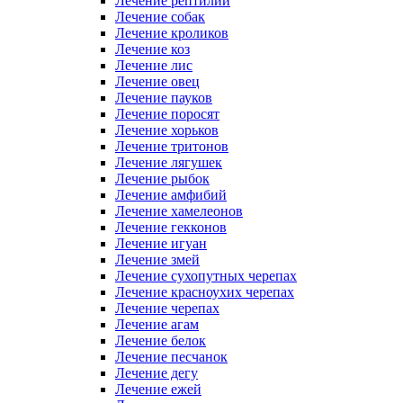
Лечение рептилий
Лечение собак
Лечение кроликов
Лечение коз
Лечение лис
Лечение овец
Лечение пауков
Лечение поросят
Лечение хорьков
Лечение тритонов
Лечение лягушек
Лечение рыбок
Лечение амфибий
Лечение хамелеонов
Лечение гекконов
Лечение игуан
Лечение змей
Лечение сухопутных черепах
Лечение красноухих черепах
Лечение черепах
Лечение агам
Лечение белок
Лечение песчанок
Лечение дегу
Лечение ежей