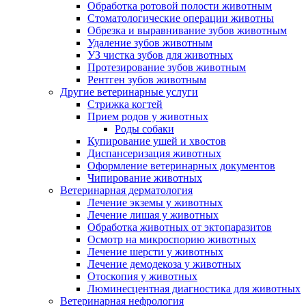
Обработка ротовой полости животным
Стоматологические операции животны
Обрезка и выравнивание зубов животным
Удаление зубов животным
УЗ чистка зубов для животных
Протезирование зубов животным
Рентген зубов животным
Другие ветеринарные услуги
Стрижка когтей
Прием родов у животных
Роды собаки
Купирование ушей и хвостов
Диспансеризация животных
Оформление ветеринарных документов
Чипирование животных
Ветеринарная дерматология
Лечение экземы у животных
Лечение лишая у животных
Обработка животных от эктопаразитов
Осмотр на микроспорию животных
Лечение шерсти у животных
Лечение демодекоза у животных
Отоскопия у животных
Люминесцентная диагностика для животных
Ветеринарная нефрология