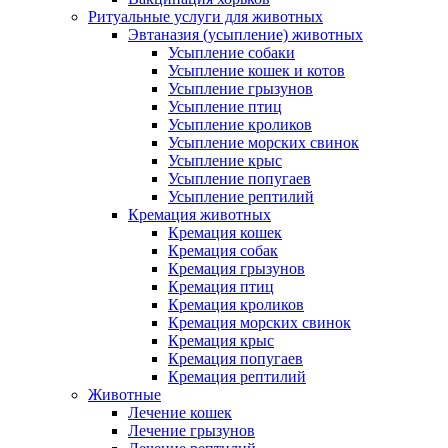
Ритуальные услуги для животных
Эвтаназия (усыпление) животных
Усыпление собаки
Усыпление кошек и котов
Усыпление грызунов
Усыпление птиц
Усыпление кроликов
Усыпление морских свинок
Усыпление крыс
Усыпление попугаев
Усыпление рептилий
Кремация животных
Кремация кошек
Кремация собак
Кремация грызунов
Кремация птиц
Кремация кроликов
Кремация морских свинок
Кремация крыс
Кремация попугаев
Кремация рептилий
Животные
Лечение кошек
Лечение грызунов