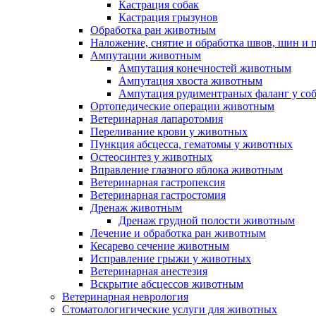
Кастрация собак
Кастрация грызунов
Обработка ран животным
Наложение, снятие и обработка швов, шин и
Ампутации животным
Ампутация конечностей животным
Ампутация хвоста животным
Ампутация рудиментраных фаланг у со
Ортопедические операции животным
Ветеринарная лапаротомия
Переливание крови у животных
Пункция абсцесса, гематомы у животных
Остеосинтез у животных
Вправление глазного яблока животным
Ветеринарная гастропексия
Ветеринарная гастростомия
Дренаж животным
Дренаж грудной полости животным
Лечение и обработка ран животным
Кесарево сечение животным
Исправление грыжи у животных
Ветеринарная анестезия
Вскрытие абсцессов животным
Ветеринарная неврология
Стоматологигические услуги для животных