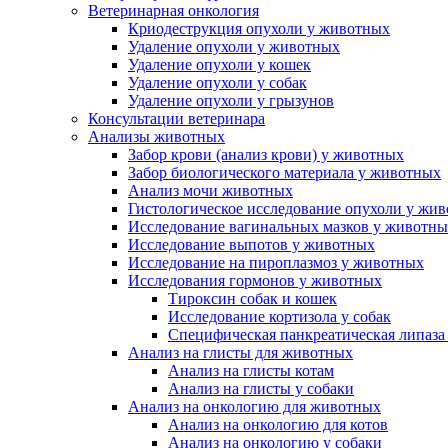
Ветеринарная онкология
Криодеструкция опухоли у животных
Удаление опухоли у животных
Удаление опухоли у кошек
Удаление опухоли у собак
Удаление опухоли у грызунов
Консультации ветеринара
Анализы животных
Забор крови (анализ крови) у животных
Забор биологического материала у животных
Анализ мочи животных
Гистологическое исследование опухоли у жи
Исследование вагинальных мазков у животн
Исследование выпотов у животных
Исследование на пироплазмоз у животных
Исследования гормонов у животных
Тироксин собак и кошек
Исследование кортизола у собак
Специфическая панкреатическая липаза
Анализ на глисты для животных
Анализ на глисты котам
Анализ на глисты у собаки
Анализ на онкологию для животных
Анализ на онкологию для котов
Анализ на онкологию у собаки