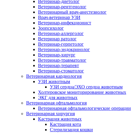
Ветеринар-диетолог
Ветеринар-рентгенолог
Ветеринарный врач-анестезиолог
Врач-ветеринар УЗИ
Ветеринар-инфекционист
Зоопсихолог
Ветеринар-аллерголог
Ветеринар ратолог
Ветеринар-герпетолог
Ветеринар-эндокринолог
Ветеринар-хирург
Ветеринар-травматолог
Ветеринар-терапевт
Ветеринар-стоматолог
Ветеринарная кардиология
УЗИ животным
УЗИ сердца/ЭХО сердца животным
Холтеровское мониторирование животных
ЭКГ для животных
Ветеринарная офтальмология
Ветеринарная офтальмологические операции
Ветеринарная хирургия
Кастрация животных
Кастрация кота
Стерилизация кошки