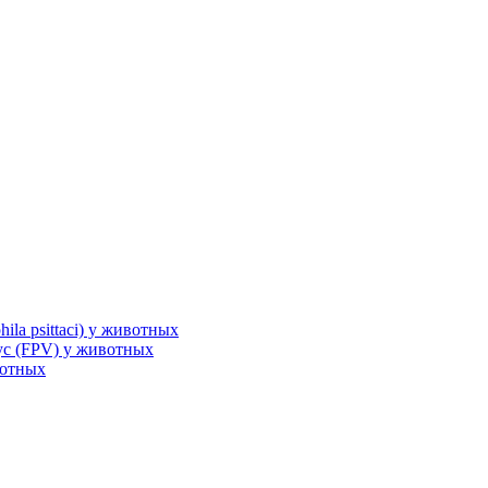
la psittaci) у животных
с (FPV) у животных
вотных