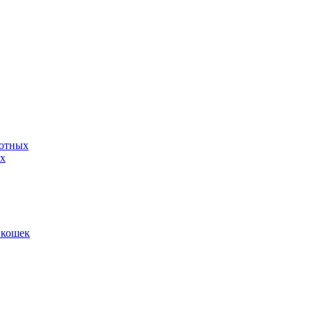
вотных
ых
 кошек