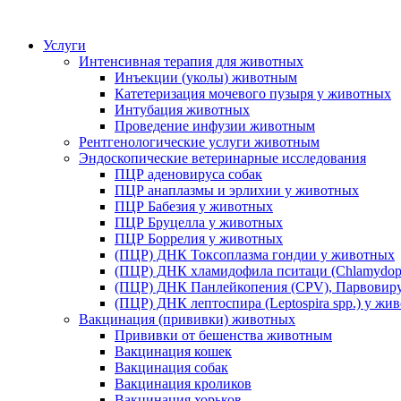
Услуги
Интенсивная терапия для животных
Инъекции (уколы) животным
Катетеризация мочевого пузыря у животных
Интубация животных
Проведение инфузии животным
Рентгенологические услуги животным
Эндоскопические ветеринарные исследования
ПЦР аденовируса собак
ПЦР анаплазмы и эрлихии у животных
ПЦР Бабезия у животных
ПЦР Бруцелла у животных
ПЦР Боррелия у животных
(ПЦР) ДНК Токсоплазма гондии у животных
(ПЦР) ДНК хламидофила пситаци (Chlamydophi
(ПЦР) ДНК Панлейкопения (CPV), Парвовиру
(ПЦР) ДНК лептоспира (Leptospira spp.) у жи
Вакцинация (прививки) животных
Прививки от бешенства животным
Вакцинация кошек
Вакцинация собак
Вакцинация кроликов
Вакцинация хорьков