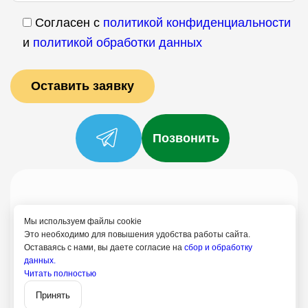
Согласен с
политикой конфиденциальности
и
политикой обработки данных
Позвонить
Услуги
Специалисты
Цены
Отзывы
О нас
Блог
Контакты
Мы используем файлы cookie
Политика конфиденциальности
Это необходимо для повышения удобства работы сайта.
Оставаясь с нами, вы даете согласие на
сбор и обработку
Согласие на обработку
данных.
Читать полностью
+7 (958) 795-61-54
Записаться
Псков
Принять