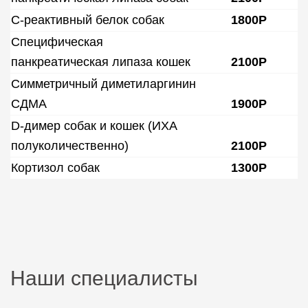
С-реактивный белок собак
1800Р
Специфическая
панкреатическая липаза кошек
2100Р
Симметричный диметиларгинин
СДМА
1900Р
D-димер собак и кошек (ИХА
полуколичественно)
2100Р
Кортизол собак
1300Р
Наши специалисты