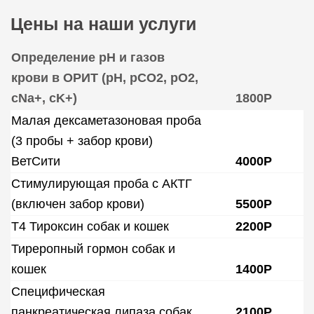
Цены на наши услуги
Определение рН и газов
крови в ОРИТ (рH, pCO2, pO2,
cNa+, cK+)
1800Р
Малая дексаметазоновая проба
(3 пробы + забор крови)
ВетСити
4000Р
Стимулирующая проба с АКТГ
(включен забор крови)
5500Р
Т4 Тироксин собак и кошек
2200Р
Тиреропный гормон собак и
кошек
1400Р
Специфическая
панкреатическая липаза собак
2100Р